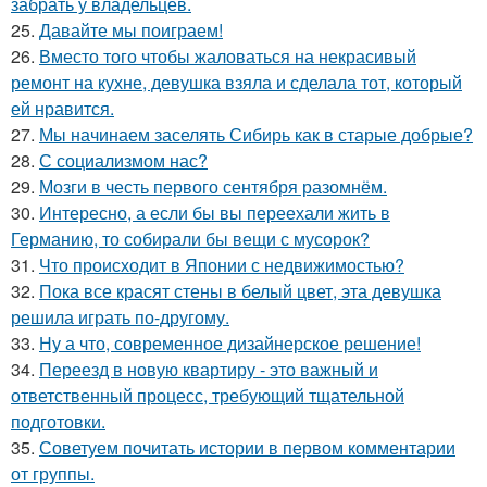
забрать у владельцев.
25.
Давайте мы поиграем!
26.
Вместо того чтобы жаловаться на некрасивый
ремонт на кухне, девушка взяла и сделала тот, который
ей нравится.
27.
Мы начинаем заселять Сибирь как в старые добрые?
28.
С социализмом нас?
29.
Мозги в честь первого сентября разомнём.
30.
Интересно, а если бы вы переехали жить в
Германию, то собирали бы вещи с мусорок?
31.
Что происходит в Японии с недвижимостью?
32.
Пока все красят стены в белый цвет, эта девушка
решила играть по-другому.
33.
Ну а что, современное дизайнерское решение!
34.
Переезд в новую квартиру - это важный и
ответственный процесс, требующий тщательной
подготовки.
35.
Советуем почитать истории в первом комментарии
от группы.