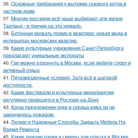
36.
Основные требования к вытяжке газового котла в
частном доме
37.
Многие россияне всё чаще выбирают для жизни
Таиланд - и причин на это немало.
38.
Бетонная кровать прямо в квартире: новая мода в
интерьерах московских квартир.
39.
Какие культурные учреждения Санкт-Петербурга
предлагают уникальные экспонаты
40.
Где можно отдохнуть в Москве, если любите спорт и
активный отдых
41.
Пятизвёздочные условия. Зато всё в шаговой
доступности.
42.
Какие фестивали и культурные мероприятия
регулярно проводятся в Ростове-на-Дону
43.
Когда предложение руки и сердца едва ли не
закончилось пожаром.
44.
Легкие и Надежные Способы Закрыть Мебель На
Время Ремонта
45.
Какие лучшие парки и скверы для отдыха в Москве