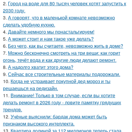
2.
Город на воде для 80 тысяч человек хотят запустить к
2030 году.
3.
А говорят, что в маленькой комнате невозможно
сделать удобную кухню.
4.
Давайте немного мы понастальгируем!
5.
А может стоит и нам такое уже делать?
6.
Без чего, как вы считаете, невозможно жить в доме?
7.
Можно бесконечно смотреть на три вещи: как горит
огонь, течёт вода и как другие люди делают ремонт.
8.
А надолго хватит этого дома?
9.
Сейчас все строительные материалы подорожали.
10.
Когда не устраивает покупной дед мороз и ты
решаешься на редизайн.
11.
Внимание! Только в том случае, если вы хотите
делать ремонт в 2026 году - ловите памятку грядущих
трендов.
12.
Учёные выяснили: бардак дома может быть
признаком высокого интеллекта.
13.
Квартира долиной за 112 миллионов теперь стала