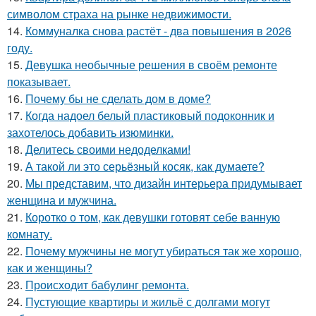
символом страха на рынке недвижимости.
14.
Коммуналка снова растёт - два повышения в 2026
году.
15.
Девушка необычные решения в своём ремонте
показывает.
16.
Почему бы не сделать дом в доме?
17.
Когда надоел белый пластиковый подоконник и
захотелось добавить изюминки.
18.
Делитесь своими недоделками!
19.
А такой ли это серьёзный косяк, как думаете?
20.
Мы представим, что дизайн интерьера придумывает
женщина и мужчина.
21.
Коротко о том, как девушки готовят себе ванную
комнату.
22.
Почему мужчины не могут убираться так же хорошо,
как и женщины?
23.
Происходит бабулинг ремонта.
24.
Пустующие квартиры и жильё с долгами могут