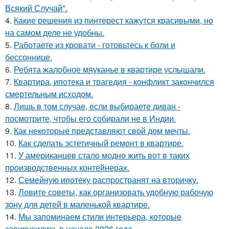
Всякий Случай".
4.
Какие решения из пинтерест кажутся красивыми, но
на самом деле не удобны.
5.
Работаете из кровати - готовьтесь к боли и
бессоннице.
6.
Ребята жалобное мяуканье в квартире услышали.
7.
Квартира, ипотека и трагедия - конфликт закончился
смертельным исходом.
8.
Лишь в том случае, если выбираете диван -
посмотрите, чтобы его собирали не в Индии.
9.
Как некоторые представляют свой дом мечты.
10.
Как сделать эстетичный ремонт в квартире.
11.
У американцев стало модно жить вот в таких
производственных контейнерах.
12.
Семейную ипотеку распространят на вторичку.
13.
Ловите советы, как организовать удобную рабочую
зону для детей в маленькой квартире.
14.
Мы запоминаем стили интерьера, которые
завирусились в начале 2026 года.