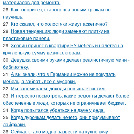
материалов для ремонта.
26.
Как говорится, старого пса новым трюкам не
научишь.
27.
Кто сказал, что холостяки живут аскетично?
28.
Новая тенденция: люди заменяют плитку на
пластиковые панели.
29.
Хозяин принёс в квартиру БУ мебель и налетел на
кругленькую сумму дезинсекторам.
30.
Девушка своими руками делает реалистичную мини -
библиотеку.
31.
А вы знали, что в Германии можно не покупать
мебель, а забрать всё с мусорки.
32.
Мы запоминаем: доходы повышает интим.
33.
Интересно посмотреть, какие ремонты делают более
обеспеченные люди, которых не ограничивает бюджет.
34.
Когда попытался убраться на даче у деда.
35.
Когда дурочкам делать нечего, они придумывают
лайфхаки.
36.
Сейчас стало модно развести на кухне кучу