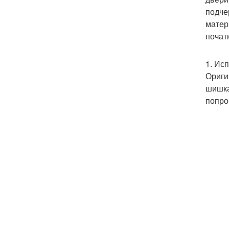
подче
матер
почат
1. Ис
Ориги
шишка
попро