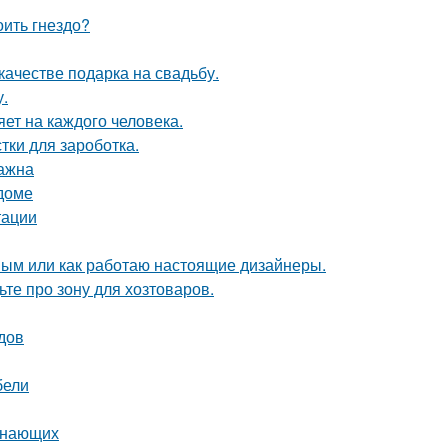
оить гнездо?
качестве подарка на свадьбу.
у.
яет на каждого человека.
тки для зароботка.
важна
 доме
тации
ным или как работаю настоящие дизайнеры.
те про зону для хозтоваров.
одов
бели
чинающих