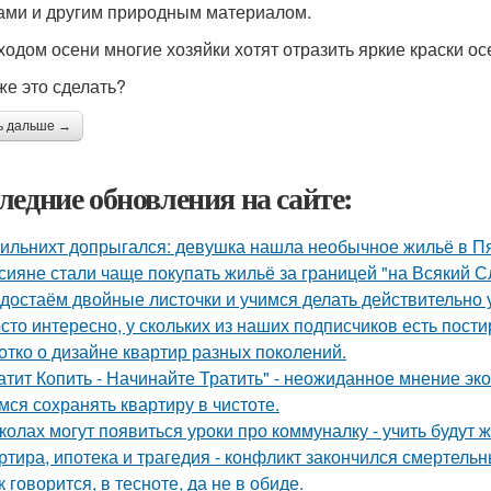
ми и другим природным материалом.
ходом осени многие хозяйки хотят отразить яркие краски ос
же это сделать?
ь дальше →
ледние обновления на сайте:
ильнихт допрыгался: девушка нашла необычное жильё в Пя
сияне стали чаще покупать жильё за границей "на Всякий С
достаём двойные листочки и учимся делать действительно 
сто интересно, у скольких из наших подписчиков есть пост
отко о дизайне квартир разных поколений.
атит Копить - Начинайте Тратить" - неожиданное мнение эк
мся сохранять квартиру в чистоте.
колах могут появиться уроки про коммуналку - учить будут 
ртира, ипотека и трагедия - конфликт закончился смертель
к говорится, в тесноте, да не в обиде.