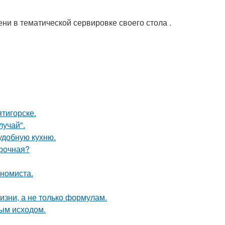
ени в тематической сервировке своего стола .
тигорске.
лучай".
удобную кухню.
ирочная?
ономиста.
жизни, а не только формулам.
ным исходом.