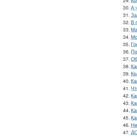
29.
Ко
30.
А 
31.
За
32.
В 
33.
Ма
34.
Мо
35.
Го
36.
По
37.
Об
38.
Ка
39.
Кр
40.
Ка
41.
Чт
42.
Ка
43.
Ка
44.
Ка
45.
Ка
46.
He
47.
ДО