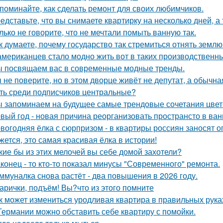
поминайте, как сделать ремонт для своих любимчиков.
едставьте, что вы снимаете квартирку на несколько дней, а 
лько не говорите, что не мечтали помыть ванную так.
к думаете, почему государство так стремиться отнять земл
американцев стало модно жить вот в таких производственн
 посвящаем вас в современные модные тренды.
 не поверите, но в этом дворце живёт не депутат, а обычна
ть среди подписчиков центральные?
 запоминаем на будущее самые трендовые сочетания цвето
вый год - новая причина реорганизовать пространсто в ван
вогодняя ёлка с сюрпризом - в квартиры россиян заносят 
жется, это самая красивая ёлка в истории!
кие бы из этих мелочей вы себе домой захотели?
конец - то кто-то показал минусы "Современного" ремонта.
ммуналка снова растёт - два повышения в 2026 году.
арички, подъём! Вы?что из этого помните
к может измениться уродливая квартира в правильных рука
Германии можно обставить себе квартиру с помойки.