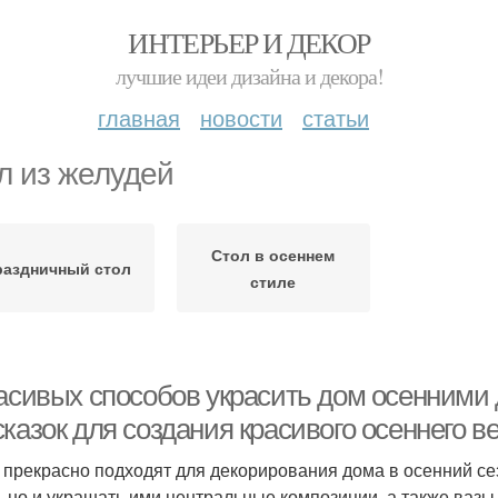
ИНТЕРЬЕР И ДЕКОР
лучшие идеи дизайна и декора!
главная
новости
статьи
л из желудей
Стол в осеннем
раздничный стол
стиле
расивых способов украсить дом осенними
казок для создания красивого осеннего в
 прекрасно подходят для декорирования дома в осенний сез
, но и украшать ими центральные композиции, а также вазы