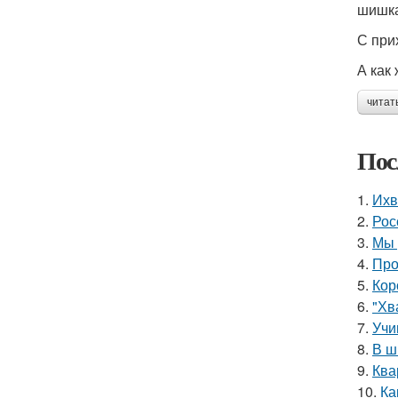
шишка
С при
А как 
читат
Пос
1.
Ихв
2.
Рос
3.
Мы 
4.
Про
5.
Кор
6.
"Хв
7.
Учи
8.
В ш
9.
Ква
10.
Ка