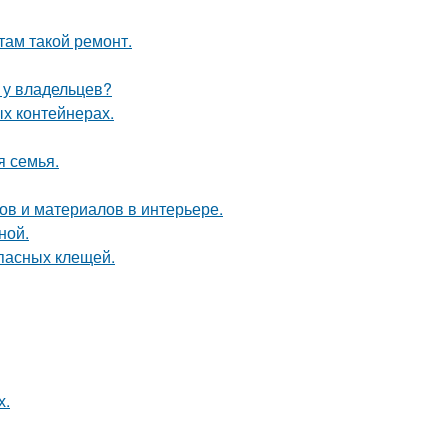
там такой ремонт.
ю у владельцев?
ых контейнерах.
я семья.
в и материалов в интерьере.
ной.
опасных клещей.
х.