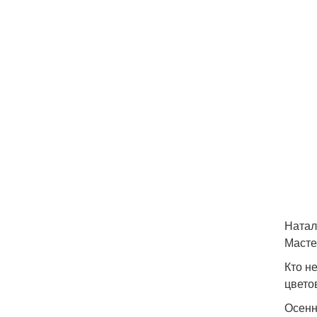
Натал
Масте
Кто н
цвето
Осенн