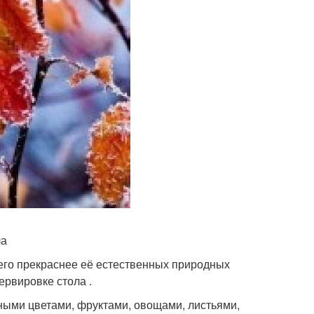
ла
ичего прекраснее её естественных природных
ервировке стола .
ными цветами, фруктами, овощами, листьями,