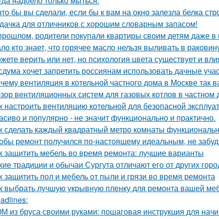
гда надоело только мыться.
что бы вы сделали, если бы к вам на окно залезла белка стр
дачка для отличников с хорошим словарным запасом!
прошлом, родители покупали квартиры своим детям даже в 
ло кто знает, что горячее масло нельзя выливать в раковин
жете верить или нет, но психология цвета существует и вли
сдума хочет запретить россиянам использовать дачные учас
чему вентиляция в котельной частного дома в Москве так 
зор вентиляционных систем для газовых котлов в частном
к настроить вентиляцию котельной для безопасной эксплуа
асиво и популярно - не значит функционально и практично.
к сделать каждый квадратный метро комнаты функциональ
обы ремонт получился по-настоящему идеальным, не забудь
к защитить мебель во время ремонта: лучшие варианты
кие традиции и обычаи Сургута отличают его от других гор
к защитить пол и мебель от пыли и грязи во время ремонта
к выбрать лучшую укрывную пленку для ремонта вашей ме
adlines:
М из бруса своими руками: пошаговая инструкция для на