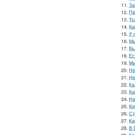
11.
За
12.
Пр
13.
То
14.
Ка
15.
У 
16.
Мы
17.
Вы
18.
Ес
19.
Мы
20.
Но
21.
Но
22.
Ка
23.
Ка
24.
На
25.
Ко
26.
Ст
27.
Ка
28.
В 