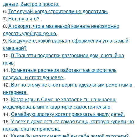
деньги, быстро и просто.
6.
Тот случай, когда строителям не доплатили.
7.
Нет, ну а что?
8.
А говорят, что в маленькой комнате невозможно
сделать удобную кухню.
9.
Как думаете, какой вариант оформления угла самый
смешной?
10.
В Тольятти подростки разгромили дом, снятый на
ночь.
11.
Комнатные растения работают как очиститель
воздуха - и стоят дешевле.
12.
Вот по этому не стоит верить идеальным ремонтам в
интернете.
13.
Когда игры в Симс не хватает и ты начинаешь
моделировать мини квартирки самостоятельно.
14.
Семейную ипотеку хотят привязать к числу детей.
15.
У всех в доме есть та самая вещь, которую купили, но
пользы она не принесла.
16.
Какие бы из этих мелочей вы себе домой захотели?