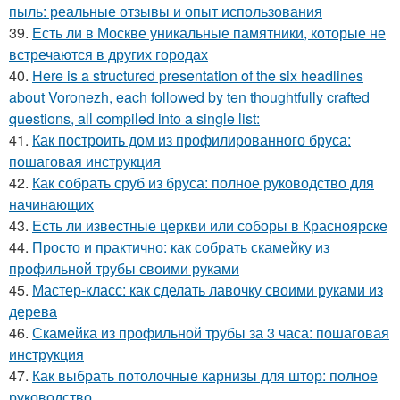
пыль: реальные отзывы и опыт использования
39.
Есть ли в Москве уникальные памятники, которые не
встречаются в других городах
40.
Here is a structured presentation of the six headlines
about Voronezh, each followed by ten thoughtfully crafted
questions, all compiled into a single list:
41.
Как построить дом из профилированного бруса:
пошаговая инструкция
42.
Как собрать сруб из бруса: полное руководство для
начинающих
43.
Есть ли известные церкви или соборы в Красноярске
44.
Просто и практично: как собрать скамейку из
профильной трубы своими руками
45.
Мастер-класс: как сделать лавочку своими руками из
дерева
46.
Скамейка из профильной трубы за 3 часа: пошаговая
инструкция
47.
Как выбрать потолочные карнизы для штор: полное
руководство