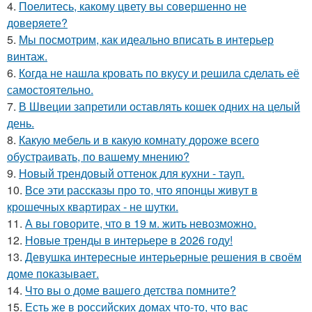
4.
Поелитесь, какому цвету вы совершенно не
доверяете?
5.
Мы посмотрим, как идеально вписать в интерьер
винтаж.
6.
Когда не нашла кровать по вкусу и решила сделать её
самостоятельно.
7.
В Швеции запретили оставлять кошек одних на целый
день.
8.
Какую мебель и в какую комнату дороже всего
обустраивать, по вашему мнению?
9.
Новый трендовый оттенок для кухни - тауп.
10.
Все эти рассказы про то, что японцы живут в
крошечных квартирах - не шутки.
11.
А вы говорите, что в 19 м. жить невозможно.
12.
Новые тренды в интерьере в 2026 году!
13.
Девушка интересные интерьерные решения в своём
доме показывает.
14.
Что вы о доме вашего детства помните?
15.
Есть же в российских домах что-то, что вас