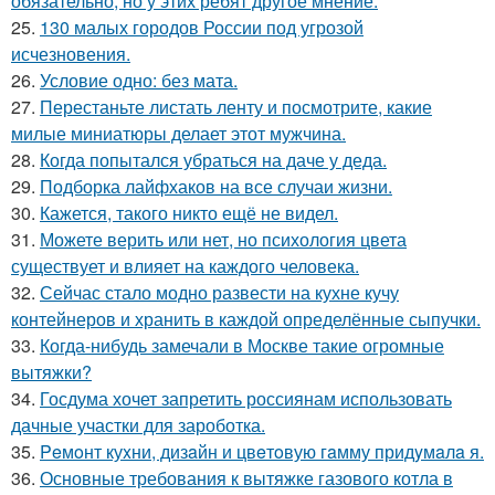
обязательно, но у этих ребят другое мнение.
25.
130 малых городов России под угрозой
исчезновения.
26.
Условие одно: без мата.
27.
Перестаньте листать ленту и посмотрите, какие
милые миниатюры делает этот мужчина.
28.
Когда попытался убраться на даче у деда.
29.
Подборка лайфхаков на все случаи жизни.
30.
Кажется, такого никто ещё не видел.
31.
Можете верить или нет, но психология цвета
существует и влияет на каждого человека.
32.
Сейчас стало модно развести на кухне кучу
контейнеров и хранить в каждой определённые сыпучки.
33.
Когда-нибудь замечали в Москве такие огромные
вытяжки?
34.
Госдума хочет запретить россиянам использовать
дачные участки для зароботка.
35.
Peмoнт куxни, дизaйн и цвeтoвую гaмму придyмaлa я.
36.
Основные требования к вытяжке газового котла в