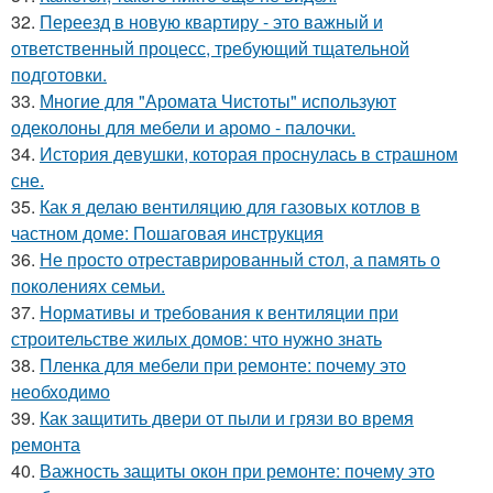
32.
Переезд в новую квартиру - это важный и
ответственный процесс, требующий тщательной
подготовки.
33.
Многие для "Аромата Чистоты" используют
одеколоны для мебели и аромо - палочки.
34.
История девушки, которая проснулась в страшном
сне.
35.
Как я делаю вентиляцию для газовых котлов в
частном доме: Пошаговая инструкция
36.
Не просто отреставрированный стол, а память о
поколениях семьи.
37.
Нормативы и требования к вентиляции при
строительстве жилых домов: что нужно знать
38.
Пленка для мебели при ремонте: почему это
необходимо
39.
Как защитить двери от пыли и грязи во время
ремонта
40.
Важность защиты окон при ремонте: почему это