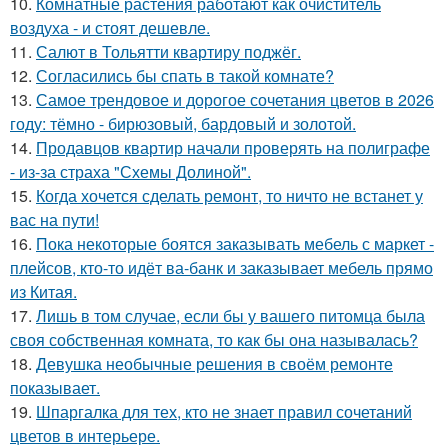
10.
Комнатные растения работают как очиститель
воздуха - и стоят дешевле.
11.
Салют в Тольятти квартиру поджёг.
12.
Согласились бы спать в такой комнате?
13.
Самое трендовое и дорогое сочетания цветов в 2026
году: тёмно - бирюзовый, бардовый и золотой.
14.
Продавцов квартир начали проверять на полиграфе
- из-за страха "Схемы Долиной".
15.
Когда хочется сделать ремонт, то ничто не встанет у
вас на пути!
16.
Пока некоторые боятся заказывать мебель с маркет -
плейсов, кто-то идёт ва-банк и заказывает мебель прямо
из Китая.
17.
Лишь в том случае, если бы у вашего питомца была
своя собственная комната, то как бы она называлась?
18.
Девушка необычные решения в своём ремонте
показывает.
19.
Шпаргалка для тех, кто не знает правил сочетаний
цветов в интерьере.