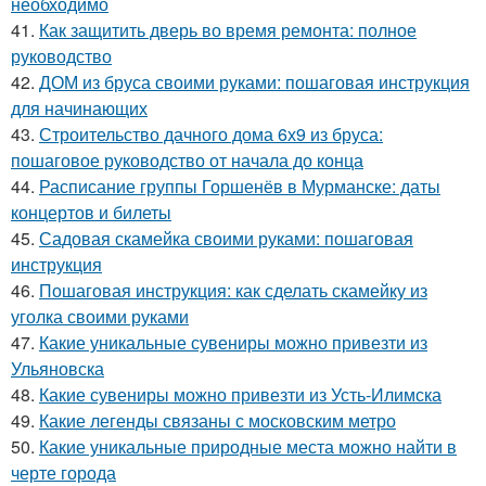
необходимо
41.
Как защитить дверь во время ремонта: полное
руководство
42.
ДОМ из бруса своими руками: пошаговая инструкция
для начинающих
43.
Строительство дачного дома 6х9 из бруса:
пошаговое руководство от начала до конца
44.
Расписание группы Горшенёв в Мурманске: даты
концертов и билеты
45.
Садовая скамейка своими руками: пошаговая
инструкция
46.
Пошаговая инструкция: как сделать скамейку из
уголка своими руками
47.
Какие уникальные сувениры можно привезти из
Ульяновска
48.
Какие сувениры можно привезти из Усть-Илимска
49.
Какие легенды связаны с московским метро
50.
Какие уникальные природные места можно найти в
черте города