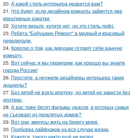
20.
А какой стиль интерьера нравится вам?
21.
Что будет, если дизайном комнаты займутся две
креативные азиатки.
22.
Хотите верьте, хотите нет, но это стиль лофт.
23.
Ребята "Бабушкин Ремонт" в модный и красивый
переделали.
24.
Коротко о том, как девушки готовят себе ванную
комнату.
25.
Вот сейчас и мы проверим, как хорошо вы знаете
города России!
26.
Простите, а неужели дизайнеры интерьера такие
душнилы?
27.
Без детей не взять ипотеку, но детей не завести без
ипотеки.
28.
А вас тоже бесят фильмы ужасов, в которых семья
не съезжает из проклятых домов?
29.
Вот они, минусы жить на берегу моря.
30.
Подборка лайфхаков на все случаи жизни.
31.
Кажется, такого никто ещё не видел.