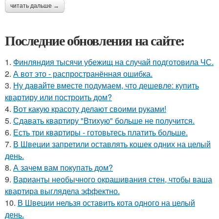
читать дальше →
Последние обновления на сайте:
1.
Финляндия тысячи убежищ на случай подготовила ЧС.
2.
А вот это - распространённая ошибка.
3.
Ну давайте вместе подумаем, что дешевле: купить
квартиру или построить дом?
4.
Вот какую красоту делают своими руками!
5.
Сдавать квартиру "Втихую" больше не получится.
6.
Есть три квартиры - готовьтесь платить больше.
7.
В Швеции запретили оставлять кошек одних на целый
день.
8.
А зачем вам покупать дом?
9.
Варианты необычного окрашивания стен, чтобы ваша
квартира выглядела эффектно.
10.
В Швеции нельзя оставить кота одного на целый
день.