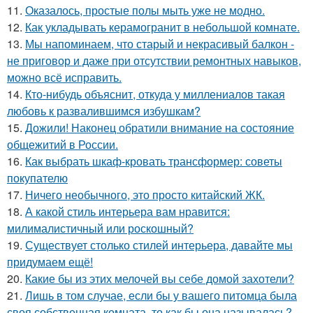
11.
Оказалось, простые полы мыть уже не модно.
12.
Как укладывать керамогранит в небольшой комнате.
13.
Мы напоминаем, что старый и некрасивый балкон -
не приговор и даже при отсутствии ремонтных навыков,
можно всё исправить.
14.
Кто-нибудь объяснит, откуда у миллениалов такая
любовь к развалившимся избушкам?
15.
Дожили! Наконец обратили внимание на состояние
общежитий в России.
16.
Как выбрать шкаф-кровать трансформер: советы
покупателю
17.
Ничего необычного, это просто китайский ЖК.
18.
А какой стиль интерьера вам нравится:
милималистичный или роскошный?
19.
Существует столько стилей интерьера, давайте мы
придумаем ещё!
20.
Какие бы из этих мелочей вы себе домой захотели?
21.
Лишь в том случае, если бы у вашего питомца была
своя собственная комната, то как бы она называлась?