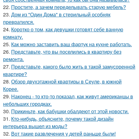
22.
Простите, а зачем переделывать старую мебель?
23.
Дом из "Один Дома" в стерильный особняк
превратился.
24.
Коротко о том, как девушки готовят себе ванную
комнату.
25.
Как можно заставить ваш фартук на кухне работать.
26.
Представьте, что вы поселились в квартиру без
ремонта.
27.
Представьте, какого было жить в такой замусоренной
квартире?
28.
Обзор двухэтажной квартиры в Сеуле, в южной
Корее.
29.
Наконец - то кто-то показал, как живут американцы в
небольших городках.
30.
Прикиньте, как бабушки обалдеют от этой новости.
31.
Кто-нибудь, объясните, почему такой дизайн
интерьера вышел из моды?
32.
Вот такие развлечения у детей раньше были!