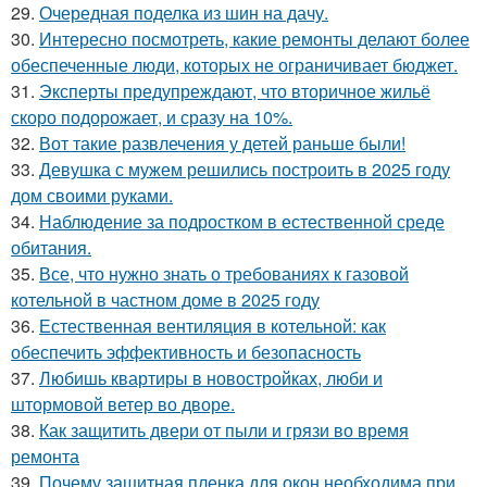
29.
Очередная поделка из шин на дачу.
30.
Интересно посмотреть, какие ремонты делают более
обеспеченные люди, которых не ограничивает бюджет.
31.
Эксперты предупреждают, что вторичное жильё
скоро подорожает, и сразу на 10%.
32.
Вот такие развлечения у детей раньше были!
33.
Девушка с мужем решились построить в 2025 году
дом своими руками.
34.
Наблюдение за подростком в естественной среде
обитания.
35.
Все, что нужно знать о требованиях к газовой
котельной в частном доме в 2025 году
36.
Естественная вентиляция в котельной: как
обеспечить эффективность и безопасность
37.
Любишь квартиры в новостройках, люби и
штормовой ветер во дворе.
38.
Как защитить двери от пыли и грязи во время
ремонта
39.
Почему защитная пленка для окон необходима при