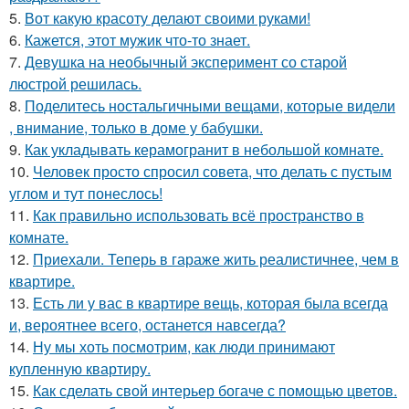
5.
Вот какую красоту делают своими руками!
6.
Кажется, этот мужик что-то знает.
7.
Девушка на необычный эксперимент со старой
люстрой решилась.
8.
Поделитесь ностальгичными вещами, которые видели
, внимание, только в доме у бабушки.
9.
Как укладывать керамогранит в небольшой комнате.
10.
Человек просто спросил совета, что делать с пустым
углом и тут понеслось!
11.
Как правильно использовать всё пространство в
комнате.
12.
Приехали. Теперь в гараже жить реалистичнее, чем в
квартире.
13.
Есть ли у вас в квартире вещь, которая была всегда
и, вероятнее всего, останется навсегда?
14.
Ну мы хоть посмотрим, как люди принимают
купленную квартиру.
15.
Как сделать свой интерьер богаче с помощью цветов.