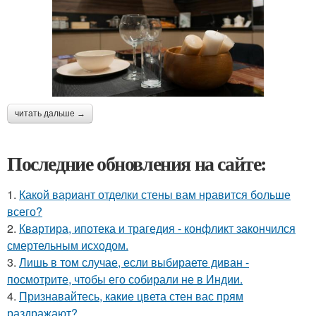
читать дальше →
Последние обновления на сайте:
1.
Какой вариант отделки стены вам нравится больше
всего?
2.
Квартира, ипотека и трагедия - конфликт закончился
смертельным исходом.
3.
Лишь в том случае, если выбираете диван -
посмотрите, чтобы его собирали не в Индии.
4.
Признавайтесь, какие цвета стен вас прям
раздражают?