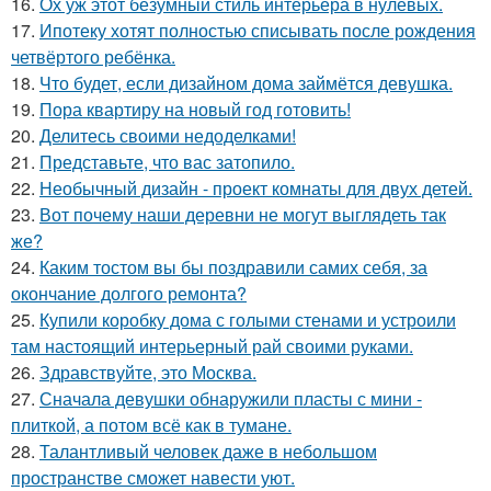
16.
Ох уж этот безумный стиль интерьера в нулевых.
17.
Ипотеку хотят полностью списывать после рождения
четвёртого ребёнка.
18.
Что будет, если дизайном дома займётся девушка.
19.
Пора квартиру на новый год готовить!
20.
Делитесь своими недоделками!
21.
Представьте, что вас затопило.
22.
Необычный дизайн - проект комнаты для двух детей.
23.
Вот почему наши деревни не могут выглядеть так
же?
24.
Каким тостом вы бы поздравили самих себя, за
окончание долгого ремонта?
25.
Купили коробку дома с голыми стенами и устроили
там настоящий интерьерный рай своими руками.
26.
Здравствуйте, это Москва.
27.
Сначала девушки обнаружили пласты с мини -
плиткой, а потом всё как в тумане.
28.
Талантливый человек даже в небольшом
пространстве сможет навести уют.