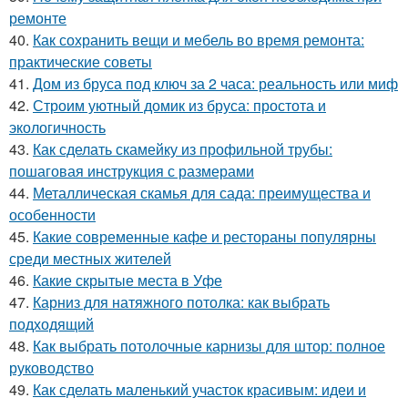
ремонте
40.
Как сохранить вещи и мебель во время ремонта:
практические советы
41.
Дом из бруса под ключ за 2 часа: реальность или миф
42.
Строим уютный домик из бруса: простота и
экологичность
43.
Как сделать скамейку из профильной трубы:
пошаговая инструкция с размерами
44.
Металлическая скамья для сада: преимущества и
особенности
45.
Какие современные кафе и рестораны популярны
среди местных жителей
46.
Какие скрытые места в Уфе
47.
Карниз для натяжного потолка: как выбрать
подходящий
48.
Как выбрать потолочные карнизы для штор: полное
руководство
49.
Как сделать маленький участок красивым: идеи и