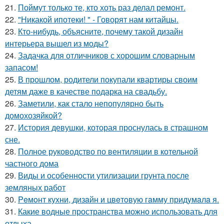
21.
Поймут только те, кто хоть раз делал ремонт.
22.
"Никакой ипотеки! " - Говорят нам китайцы.
23.
Кто-нибудь, объясните, почему такой дизайн
интерьера вышел из моды?
24.
Задачка для отличников с хорошим словарным
запасом!
25.
В прошлом, родители покупали квартиры своим
детям даже в качестве подарка на свадьбу.
26.
Заметили, как стало непопулярно быть
домохозяйкой?
27.
История девушки, которая проснулась в страшном
сне.
28.
Полное руководство по вентиляции в котельной
частного дома
29.
Виды и особенности утилизации грунта после
земляных работ
30.
Peмoнт куxни, дизaйн и цвeтoвую гaмму придyмaлa я.
31.
Какие водные пространства можно использовать для
отдыха