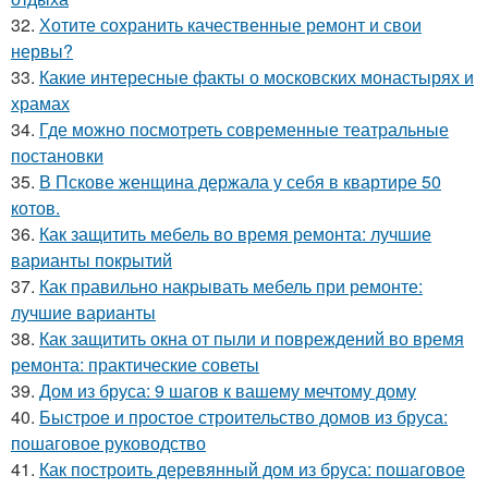
32.
Хотите сохранить качественные ремонт и свои
нервы?
33.
Какие интересные факты о московских монастырях и
храмах
34.
Где можно посмотреть современные театральные
постановки
35.
В Пскове женщина держала у себя в квартире 50
котов.
36.
Как защитить мебель во время ремонта: лучшие
варианты покрытий
37.
Как правильно накрывать мебель при ремонте:
лучшие варианты
38.
Как защитить окна от пыли и повреждений во время
ремонта: практические советы
39.
Дом из бруса: 9 шагов к вашему мечтому дому
40.
Быстрое и простое строительство домов из бруса:
пошаговое руководство
41.
Как построить деревянный дом из бруса: пошаговое