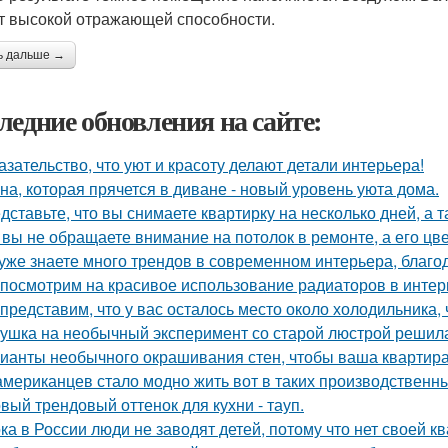
ет высокой отражающей способности.
ь дальше →
ледние обновления на сайте:
азательство, что уют и красоту делают детали интерьера!
на, которая прячется в диване - новый уровень уюта дома.
дставьте, что вы снимаете квартирку на несколько дней, а т
 вы не обращаете внимание на потолок в ремонте, а его цве
уже знаете много трендов в современном интерьера, благо
посмотрим на красивое использование радиаторов в интер
представим, что у вас осталось место около холодильника, 
ушка на необычный эксперимент со старой люстрой решила
ианты необычного окрашивания стен, чтобы ваша квартир
американцев стало модно жить вот в таких производственн
вый трендовый оттенок для кухни - тауп.
ка в России люди не заводят детей, потому что нет своей к