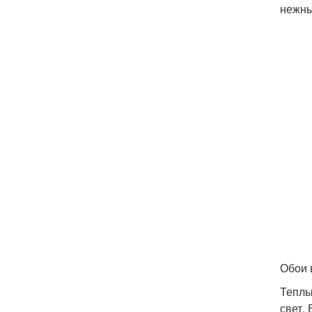
нежны
Обои 
Теплы
свет.