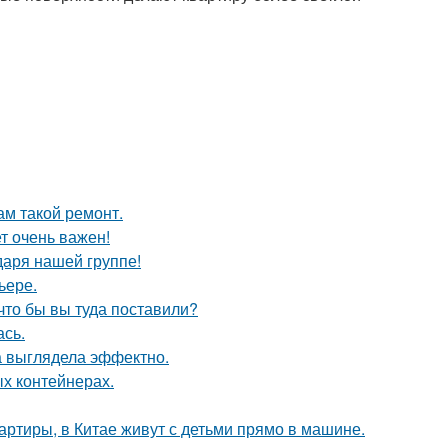
ам такой ремонт.
т очень важен!
даря нашей группе!
ьере.
что бы вы туда поставили?
сь.
а выглядела эффектно.
ых контейнерах.
вартиры, в Китае живут с детьми прямо в машине.