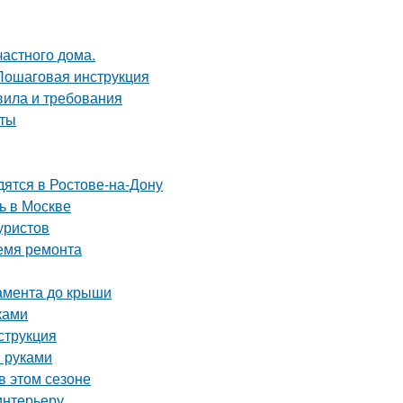
частного дома.
 Пошаговая инструкция
вила и требования
оты
дятся в Ростове-на-Дону
ь в Москве
уристов
ремя ремонта
дамента до крыши
ками
струкция
и руками
в этом сезоне
интерьеру