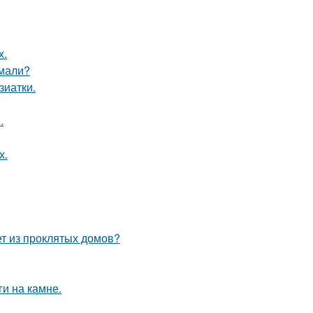
х.
умали?
зиатки.
.
х.
ет из проклятых домов?
и на камне.