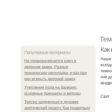
Тем
Как 
Популярные материалы
Наши 
Не проворачивается ключ в
всегд
дверном замке. Разные
темно
технические неполадки, и как при
они д
них вскрыть дверной замок
квадр
Утепление пола на балконе:
основные принципы и методы
Свет
Треска запеченная в духовке
диетический рецепт. Как правильно