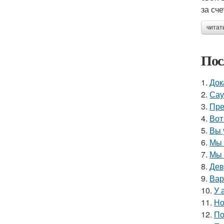
за сч
читат
Пос
1.
Док
2.
Сау
3.
Пре
4.
Вот
5.
Вы 
6.
Мы 
7.
Мы 
8.
Дев
9.
Вар
10.
У 
11.
Но
12.
По