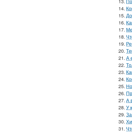
13.
По
14.
Ко
15.
До
16.
Ка
17.
Ме
18.
Чт
19.
Ре
20.
Те
21.
А 
22.
То
23.
Ка
24.
Ко
25.
Но
26.
Пр
27.
А 
28.
У 
29.
За
30.
Хи
31.
Чт