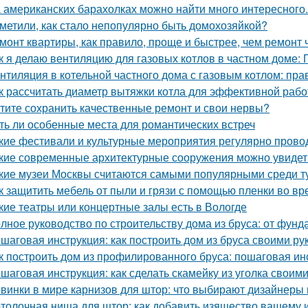
 американских барахолках можно найти много интересного.
метили, как стало непопулярно быть домохозяйкой?
монт квартиры, как правило, проще и быстрее, чем ремонт 
к я делаю вентиляцию для газовых котлов в частном доме:
нтиляция в котельной частного дома с газовым котлом: пра
к рассчитать диаметр вытяжки котла для эффективной раб
тите сохранить качественные ремонт и свои нервы?
ть ли особенные места для романтических встреч
кие фестивали и культурные мероприятия регулярно прово
кие современные архитектурные сооружения можно увидет
кие музеи Москвы считаются самыми популярными среди т
к защитить мебель от пыли и грязи с помощью пленки во в
кие театры или концертные залы есть в Вологде
лное руководство по строительству дома из бруса: от фун
шаговая инструкция: как построить дом из бруса своими ру
к построить дом из профилированного бруса: пошаговая ин
шаговая инструкция: как сделать скамейку из уголка своим
винки в мире карнизов для штор: что выбирают дизайнеры 
толочная ниша для штор: как добавить изящество вашему 