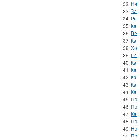
32.
На
33.
За
34.
Ре
35.
Ка
36.
Ве
37.
Ка
38.
Хо
39.
Ес
40.
Ка
41.
Ка
42.
Ка
43.
Ка
44.
Ка
45.
По
46.
По
47.
Ка
48.
По
49.
Но
50.
По