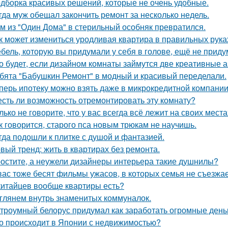
дборка красивых решений, которые не очень удобные.
гда муж обещал закончить ремонт за несколько недель.
м из "Один Дома" в стерильный особняк превратился.
к может измениться уродливая квартира в правильных рука
бель, которую вы придумали у себя в голове, ещё не прид
о будет, если дизайном комнаты займутся две креативные а
бята "Бабушкин Ремонт" в модный и красивый переделали.
перь ипотеку можно взять даже в микрокредитной компании
есть ли возможность отремонтировать эту комнату?
лько не говорите, что у вас всегда всё лежит на своих места
к говорится, старого пса новым трюкам не научишь.
гда подошли к плитке с душой и фантазией.
вый тренд: жить в квартирах без ремонта.
остите, а неужели дизайнеры интерьера такие душнилы?
вас тоже бесят фильмы ужасов, в которых семья не съезжа
китайцев вообще квартиры есть?
глянем внутрь знаменитых коммуналок.
троумный белорус придумал как заработать огромные деньг
о происходит в Японии с недвижимостью?