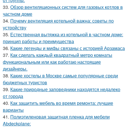
от группы.
33.
Обзор вентиляционных систем для газовых котлов в
частном доме
34.
Почему вентиляция котельной важна: советы по
устройству
35.
Естественная вытяжка из котельной в частном доме:
принцип работы и преимущества
36.
Какие легенды и мифы связаны с историей Арзамаса
37.
Как сделать каждый квадратный метро комнаты
функциональным или как работаю настоящие
дизайнеры.
38.
Какие хостелы в Москве самые популярные среди
бюджетных туристов
39.
Какие природные заповедники находятся недалеко
от города
40.
Как защитить мебель во время ремонта: лучшие
варианты
41.
Полиэтиленовая защитная пленка для мебели
Abdeckplane: