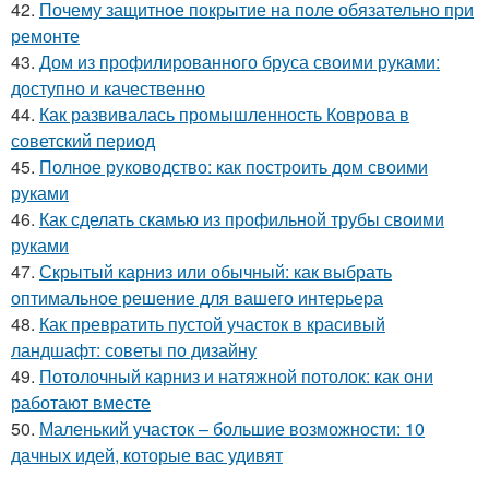
42.
Почему защитное покрытие на поле обязательно при
ремонте
43.
Дом из профилированного бруса своими руками:
доступно и качественно
44.
Как развивалась промышленность Коврова в
советский период
45.
Полное руководство: как построить дом своими
руками
46.
Как сделать скамью из профильной трубы своими
руками
47.
Скрытый карниз или обычный: как выбрать
оптимальное решение для вашего интерьера
48.
Как превратить пустой участок в красивый
ландшафт: советы по дизайну
49.
Потолочный карниз и натяжной потолок: как они
работают вместе
50.
Маленький участок – большие возможности: 10
дачных идей, которые вас удивят