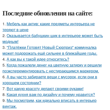
Последние обновления на сайте:
1.
Мебель как актив: какие предметы интерьера не
теряют в цене
2.
Оказывается бабушкин шик в интерьере может быть
модным!
3.
"Платёжки Готовят Новый Сюрприз" коммуналка
может подорожать ещё сильнее в ближайшие годы.
4.
А как вы к такой идее относитесь?
5.
Когда пожалели денег на цветную затирку и решили
поэксперементировать с нестирающимся маркером.
6.
А вы часто забираете вещи с мусорок, если они в
хорошем состоянии?
7.
Вот какую красоту делают своими руками!
8.
Какая кухня вам по дизайну и почему нравится?
9.
Мы посмотрим, как идеально вписать в интерьер
винтаж.