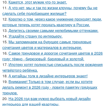
10.
Кажется, этот мужик что-то знает.
11.
А что нет, мы и так по жизни клоуны, почему бы не
сделать себе подобающее жилище?
12.
Коротко о том, через какое унижение проходят люди,
которые теперь хотят продать квартиру в России.
13.
Делитесь своими самыми нелюбимыми оттенками.
14.
Угадайте страну по интерьеру.
15.
Мы запоминаем на будущее самые трендовые
сочетания цветов и материалов в интерьере.
16.
Самое трендовое и дорогое сочетания цветов в 2026
году: тёмно - бирюзовый, бардовый и золотой.
17.
Ипотеку хотят полностью списывать после рождения
четвёртого ребёнка.
18.
А китайцы толк в дизайне интерьеров знают!
19.
Внимание! Только в том случае, если вы хотите
делать ремонт в 2026 году - ловите памятку грядущих
трендов.
20.
На 2026 год вам нужно выбрать новый дизайн
интерьера для вашей квартиры.