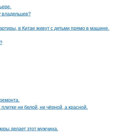
ьере.
у владельцев?
вартиры, в Китае живут с детьми прямо в машине.
?
 ремонта.
литке ни белой, ни чёрной, а красной.
тюры делает этот мужчина.