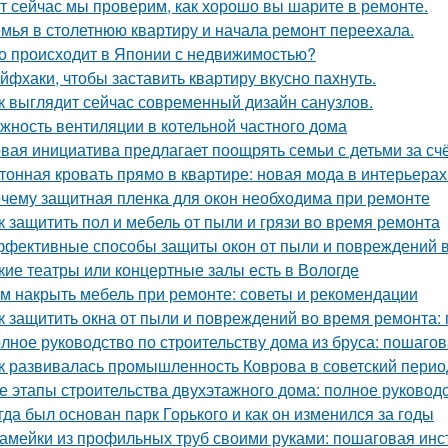
т сейчас мы проверим, как хорошо вы шарите в ремонте.
мья в столетнюю квартиру и начала ремонт переехала.
о происходит в Японии с недвижимостью?
йфхаки, чтобы заставить квартиру вкусно пахнуть.
к выглядит сейчас современный дизайн санузлов.
жность вентиляции в котельной частного дома
вая инициатива предлагает поощрять семьи с детьми за сч
тонная кровать прямо в квартире: новая мода в интерьерах
чему защитная пленка для окон необходима при ремонте
к защитить пол и мебель от пыли и грязи во время ремонта
фективные способы защиты окон от пыли и повреждений 
кие театры или концертные залы есть в Вологде
м накрыть мебель при ремонте: советы и рекомендации
к защитить окна от пыли и повреждений во время ремонта:
лное руководство по строительству дома из бруса: пошаго
к развивалась промышленность Коврова в советский перио
е этапы строительства двухэтажного дома: полное руковод
гда был основан парк Горького и как он изменился за годы
амейки из профильных труб своими руками: пошаговая инс