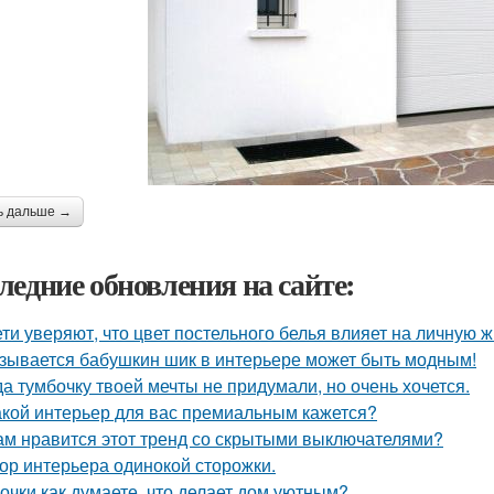
ь дальше →
ледние обновления на сайте:
ети уверяют, что цвет постельного белья влияет на личную ж
зывается бабушкин шик в интерьере может быть модным!
да тумбочку твоей мечты не придумали, но очень хочется.
акой интерьер для вас премиальным кажется?
ам нравится этот тренд со скрытыми выключателями?
ор интерьера одинокой сторожки.
очки как думаете, что делает дом уютным?