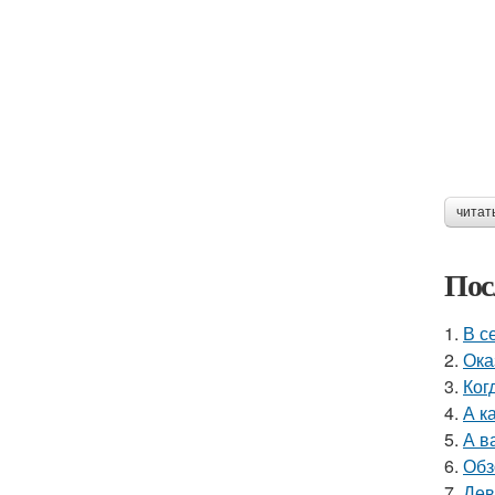
читат
Пос
1.
В с
2.
Ока
3.
Ког
4.
А к
5.
А в
6.
Обз
7.
Дев