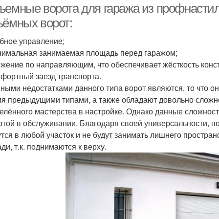
ъемные ворота для гаража из профнасти
ъёмных ворот:
бное управление;
имальная занимаемая площадь перед гаражом;
жение по направляющим, что обеспечивает жёсткость конст
фортный заезд транспорта.
ными недостатками данного типа ворот являются, то что 
мя предыдущими типами, а также обладают довольно сложно
елённого мастерства в настройке. Однако данные сложнос
отой в обслуживании. Благодаря своей универсальности, п
тся в любой участок и не будут занимать лишнего простран
ди, т.к. поднимаются к верху.