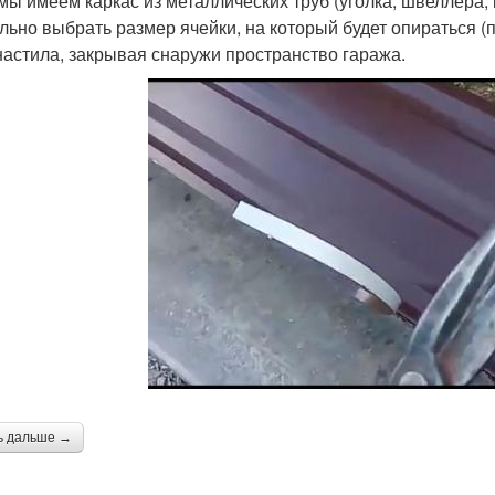
 мы имеем каркас из металлических труб (уголка, швеллера, 
льно выбрать размер ячейки, на который будет опираться (п
астила, закрывая снаружи пространство гаража.
ь дальше →