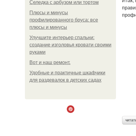
Итак,
Селедка с арбузом или тортом
прави
Плюсы и минусы
профн
профилированного бруса: все
плюсы и минусы
Улучшите интерьер спальни:
создание изголовья кровати своими
руками
Boт и наш ремoнт.
Удобные и практичные шкафчики
для раздевалок в детских садах
читат