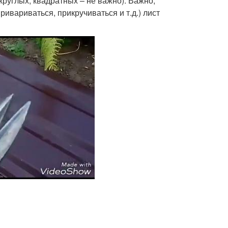
круглых, квадратных – не важно). Важно,
ривариваться, прикручиваться и т.д.) лист