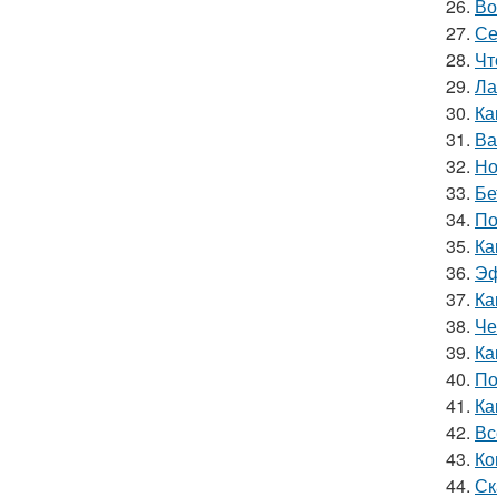
26.
Во
27.
Се
28.
Чт
29.
Ла
30.
Ка
31.
Ва
32.
Но
33.
Бе
34.
По
35.
Ка
36.
Эф
37.
Ка
38.
Че
39.
Ка
40.
По
41.
Ка
42.
Вс
43.
Ко
44.
Ск