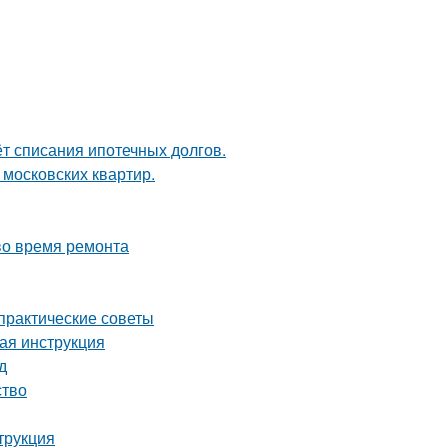
ёт списания ипотечных долгов.
 московских квартир.
во время ремонта
 практические советы
вая инструкция
д
ство
трукция