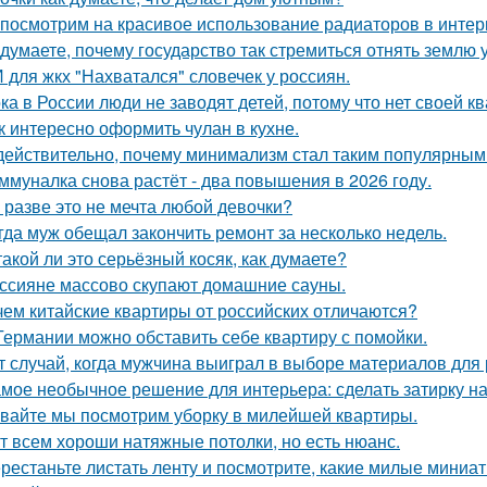
посмотрим на красивое использование радиаторов в интер
 думаете, почему государство так стремиться отнять землю 
 для жкх "Нахватался" словечек у россиян.
ка в России люди не заводят детей, потому что нет своей к
к интересно оформить чулан в кухне.
действительно, почему минимализм стал таким популярным
ммуналка снова растёт - два повышения в 2026 году.
 разве это не мечта любой девочки?
гда муж обещал закончить ремонт за несколько недель.
такой ли это серьёзный косяк, как думаете?
ссияне массово скупают домашние сауны.
чем китайские квартиры от российских отличаются?
Германии можно обставить себе квартиру с помойки.
т случай, когда мужчина выиграл в выборе материалов для
мое необычное решение для интерьера: сделать затирку на п
вайте мы посмотрим уборку в милейшей квартиры.
т всем хороши натяжные потолки, но есть нюанс.
рестаньте листать ленту и посмотрите, какие милые миниа