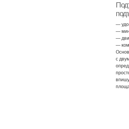
Под
под
— удо
— мин
— дви
— ком
Основ
с дву
опред
прост
впишу
площа