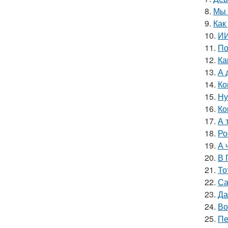
8.
Мы 
9.
Как
10.
ИИ
11.
По
12.
Ка
13.
А 
14.
Ко
15.
Ну
16.
Ко
17.
А 
18.
Ро
19.
А 
20.
В 
21.
То
22.
Са
23.
Да
24.
Во
25.
Пе