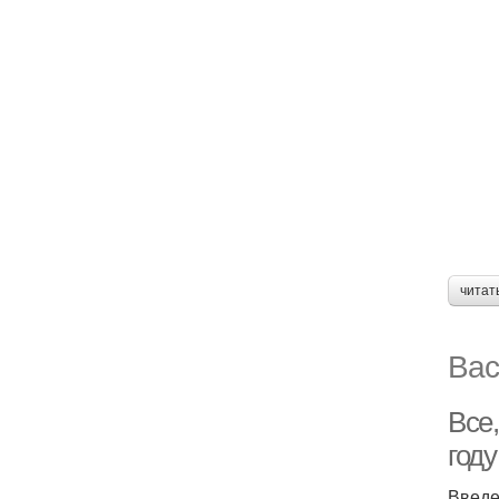
читат
Вас
Все,
году
Введ