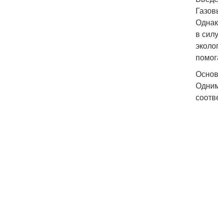
Газов
Однак
в сил
эколо
помог
Основ
Одним
соотв