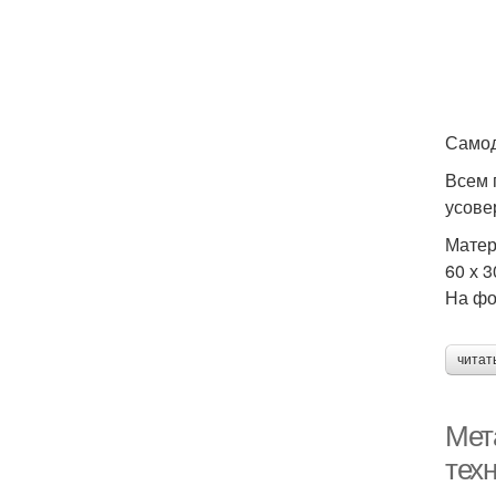
Самод
Всем 
усове
Матер
60 х 
На фо
читат
Мет
тех