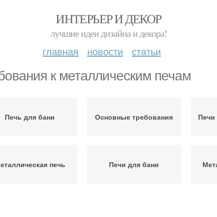
ИНТЕРЬЕР И ДЕКОР
лучшие идеи дизайна и декора!
главная
новости
статьи
бования к металлическим печам
Печь для бани
Основные требования
Печи
еталлическая печь
Печи для бани
Мет
Чугунные печи
Печи на дровах