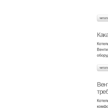
читат
Как
Котел
Венти
обору
читат
Вент
тре
Котел
комфо