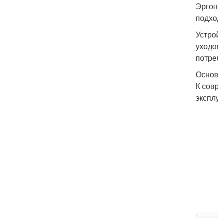
Эргон
подхо
Устро
уходо
потре
Основ
К сов
экспл