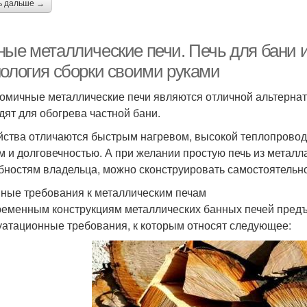
ь дальше →
ные металлические печи. Печь для бани и
нология сборки своими руками
омичные металлические печи являются отличной альтернат
дят для обогрева частной бани.
йства отличаются быстрым нагревом, высокой теплопрово
м и долговечностью. А при желании простую печь из металл
бностям владельца, можно сконструировать самостоятельно
ные требования к металлическим печам
ременным конструкциям металлических банных печей предъ
уатационные требования, к которым относят следующее: