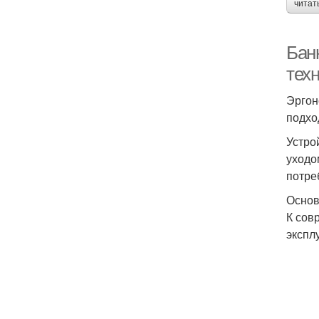
читат
Бан
тех
Эргон
подхо
Устро
уходо
потре
Основ
К сов
экспл