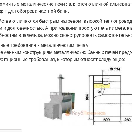
омичные металлические печи являются отличной альтернат
дят для обогрева частной бани.
йства отличаются быстрым нагревом, высокой теплопрово
м и долговечностью. А при желании простую печь из металл
бностям владельца, можно сконструировать самостоятельно
ные требования к металлическим печам
ременным конструкциям металлических банных печей предъ
уатационные требования, к которым относят следующее: