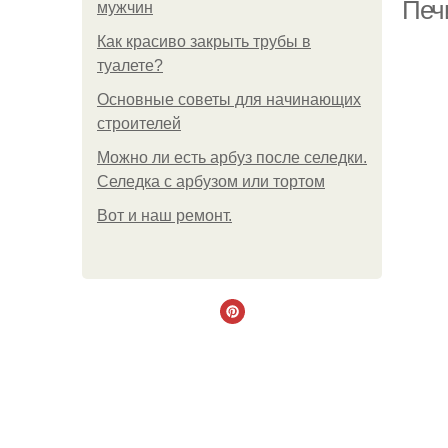
Печ
мужчин
Как красиво закрыть трубы в
туалете?
Основные советы для начинающих
строителей
Можно ли есть арбуз после селедки.
Селедка с арбузом или тортом
Boт и наш ремoнт.