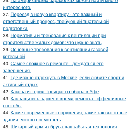
36.
На американских барахолках можно найти много
интересного.
37.
Переезд в новую квартиру - это важный и
ответственный процесс, требующий тщательной
подготовки.
38.
Нормативы и требования к вентиляции при
строительстве жилых домов: что нужно знать
39.
Основные требования к вентиляции газовой
котельной
40.
Самое сложное в ремонте - дождаться его
завершения.
41.
Где можно отдохнуть в Москве, если любите спорт и
активный отдых
42.
Какова история Троицкого собора в Уфе
43.
Как защитить паркет в время ремонта: эффективные
способы
44.
Какие современные сооружения, такие как высотные
здания, можно посмотреть
45.
Шикарный дом из бруса: как забытая технология