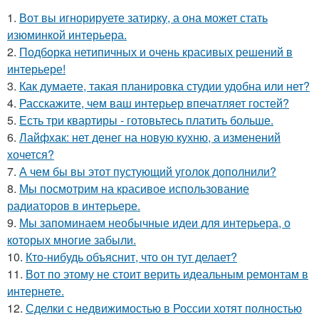
1.
Вот вы игнорируете затирку, а она может стать
изюминкой интерьера.
2.
Подборка нетипичных и очень красивых решений в
интерьере!
3.
Как думаете, такая планировка студии удобна или нет?
4.
Расскажите, чем ваш интерьер впечатляет гостей?
5.
Есть три квартиры - готовьтесь платить больше.
6.
Лайфхак: нет денег на новую кухню, а изменений
хочется?
7.
А чем бы вы этот пустующий уголок дополнили?
8.
Мы посмотрим на красивое использование
радиаторов в интерьере.
9.
Мы запоминаем необычные идеи для интерьера, о
которых многие забыли.
10.
Кто-нибудь объяснит, что он тут делает?
11.
Вот по этому не стоит верить идеальным ремонтам в
интернете.
12.
Сделки с недвижимостью в России хотят полностью