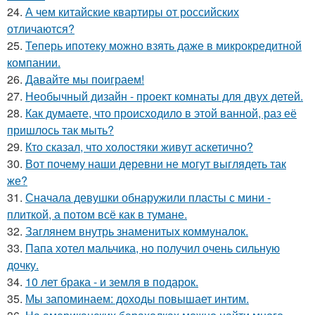
24.
А чем китайские квартиры от российских
отличаются?
25.
Теперь ипотеку можно взять даже в микрокредитной
компании.
26.
Давайте мы поиграем!
27.
Необычный дизайн - проект комнаты для двух детей.
28.
Как думаете, что происходило в этой ванной, раз её
пришлось так мыть?
29.
Кто сказал, что холостяки живут аскетично?
30.
Вот почему наши деревни не могут выглядеть так
же?
31.
Сначала девушки обнаружили пласты с мини -
плиткой, а потом всё как в тумане.
32.
Заглянем внутрь знаменитых коммуналок.
33.
Папа хотел мальчика, но получил очень сильную
дочку.
34.
10 лет брака - и земля в подарок.
35.
Мы запоминаем: доходы повышает интим.