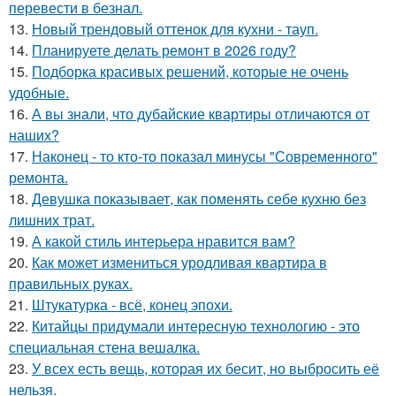
перевести в безнал.
13.
Новый трендовый оттенок для кухни - тауп.
14.
Планируете делать ремонт в 2026 году?
15.
Подборка красивых решений, которые не очень
удобные.
16.
А вы знали, что дубайские квартиры отличаются от
наших?
17.
Наконец - то кто-то показал минусы "Современного"
ремонта.
18.
Девушка показывает, как поменять себе кухню без
лишних трат.
19.
А какой стиль интерьера нравится вам?
20.
Как может измениться уродливая квартира в
правильных руках.
21.
Штукатурка - всё, конец эпохи.
22.
Китайцы придумали интересную технологию - это
специальная стена вешалка.
23.
У всех есть вещь, которая их бесит, но выбросить её
нельзя.