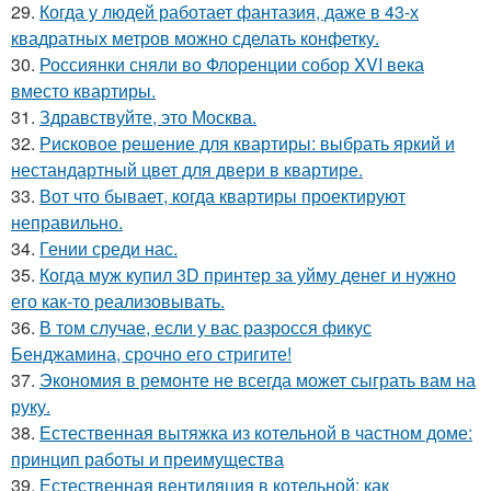
29.
Когда у людей работает фантазия, даже в 43-х
квадратных метров можно сделать конфетку.
30.
Россиянки сняли во Флоренции собор XVI века
вместо квартиры.
31.
Здравствуйте, это Москва.
32.
Рисковое решение для квартиры: выбрать яркий и
нестандартный цвет для двери в квартире.
33.
Вот что бывает, когда квартиры проектируют
неправильно.
34.
Гении среди нас.
35.
Когда муж купил 3D принтер за уйму денег и нужно
его как-то реализовывать.
36.
В том случае, если у вас разросся фикус
Бенджамина, срочно его стригите!
37.
Экономия в ремонте не всегда может сыграть вам на
руку.
38.
Естественная вытяжка из котельной в частном доме:
принцип работы и преимущества
39.
Естественная вентиляция в котельной: как