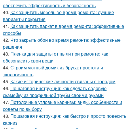
обеспечить эффективность и безопасность
40.
Как защитить мебель во время ремонта: лучшие
варианты покрытия
41.
Как защитить паркет в время ремонта: эффективные
способы
42.
Что закрыть обои во время ремонта: эффективные
решения
43.
Пленка для защиты от пыли при ремонте: как
обезопасить свои вещи
44.
Строим уютный домик из бруса: простота и
экологичность
45.
Какие исторические личности связаны с городом
46.
Пошаговая инструкция: как сделать садовую
скамейку из профильной трубы своими руками
47.
Потолочные угловые карнизы: виды, особенности и
советы по выбору
48.
Пошаговая инструкция: как быстро и просто повесить
карниз