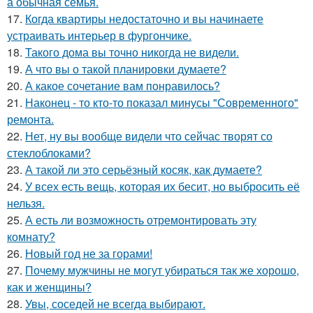
а обычная семья.
17.
Когда квартиры недостаточно и вы начинаете
устраивать интерьер в фургончике.
18.
Такого дома вы точно никогда не видели.
19.
А что вы о такой планировки думаете?
20.
А какое сочетание вам понравилось?
21.
Наконец - то кто-то показал минусы "Современного"
ремонта.
22.
Нет, ну вы вообще видели что сейчас творят со
стеклоблоками?
23.
А такой ли это серьёзный косяк, как думаете?
24.
У всех есть вещь, которая их бесит, но выбросить её
нельзя.
25.
А есть ли возможность отремонтировать эту
комнату?
26.
Новый год не за горами!
27.
Почему мужчины не могут убираться так же хорошо,
как и женщины?
28.
Увы, соседей не всегда выбирают.