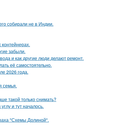
его собирали не в Индии.
 контейнерах.
гие забыли.
 вода и как другие люди делают ремонт.
лать её самостоятельно.
ле 2026 года.
я семья.
чше такой только снимать?
углу и тут началось.
траха "Схемы Долиной".