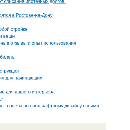
ёт списания ипотечных долгов.
дятся в Ростове-на-Дону
юбой стройке
ои вещи
ные отзывы и опыт использования
 билеты
струкция
ция для начинающих
и
ие для вашего интерьера
де
оды: советы по ландшафтному дизайну своими