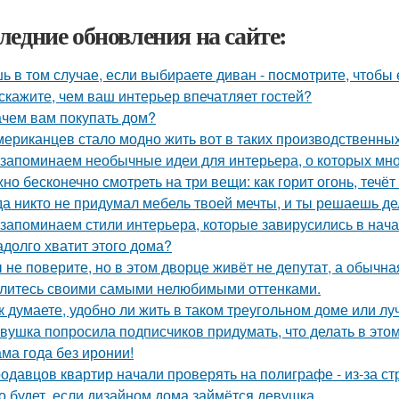
ледние обновления на сайте:
ь в том случае, если выбираете диван - посмотрите, чтобы 
скажите, чем ваш интерьер впечатляет гостей?
ачем вам покупать дом?
мериканцев стало модно жить вот в таких производственных
запоминаем необычные идеи для интерьера, о которых мно
но бесконечно смотреть на три вещи: как горит огонь, течёт
да никто не придумал мебель твоей мечты, и ты решаешь де
запоминаем стили интерьера, которые завирусились в нача
адолго хватит этого дома?
 не поверите, но в этом дворце живёт не депутат, а обычна
литесь своими самыми нелюбимыми оттенками.
к думаете, удобно ли жить в таком треугольном доме или лу
вушка попросила подписчиков придумать, что делать в этом 
ма года без иронии!
одавцов квартир начали проверять на полиграфе - из-за с
о будет, если дизайном дома займётся девушка.