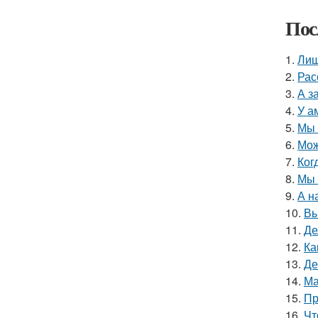
Пос
1.
Лиш
2.
Рас
3.
А з
4.
У а
5.
Мы 
6.
Мож
7.
Ког
8.
Мы 
9.
А н
10.
Вы
11.
Де
12.
Ка
13.
Де
14.
Ма
15.
Пр
16.
Чт