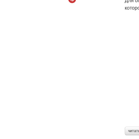
Для о
котор
читат