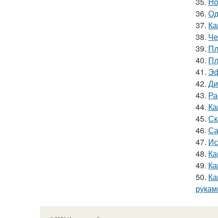
35.
Но
36.
Од
37.
Ка
38.
Че
39.
Пл
40.
Пл
41.
Эф
42.
Ди
43.
Ра
44.
Ка
45.
Ск
46.
Са
47.
Ис
48.
Ка
49.
Ка
50.
Ка
рукам