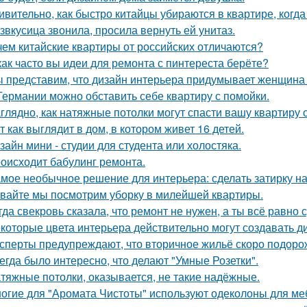
ивительно, как быстро китайцы убираются в квартире, когда
звкусица звонила, просила вернуть ей унитаз.
чем китайские квартиры от российских отличаются?
как часто вы идеи для ремонта с пинтереста берёте?
 представим, что дизайн интерьера придумывает женщина 
Германии можно обставить себе квартиру с помойки.
глядно, как натяжные потолки могут спасти вашу квартиру о
т как выглядит в дом, в котором живет 16 детей.
зайн мини - студии для студента или холостяка.
оисходит бабулинг ремонта.
мое необычное решение для интерьера: сделать затирку на п
вайте мы посмотрим уборку в милейшей квартиры.
гда свекровь сказала, что ремонт не нужен, а ты всё равно 
которые цвета интерьера действительно могут создавать д
сперты предупреждают, что вторичное жильё скоро подорож
егда было интересно, что делают "Умные Розетки".
тяжные потолки, оказывается, не такие надёжные.
огие для "Аромата Чистоты" используют одеколоны для меб