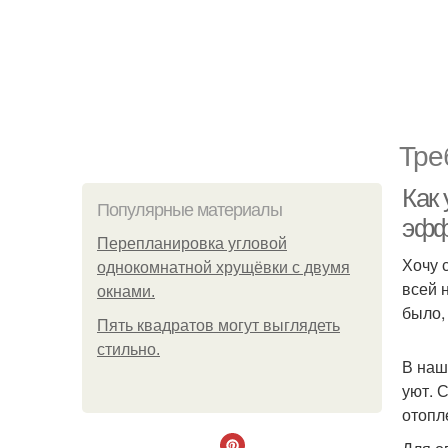
Тре
Как 
Популярные материалы
эфф
Пeрeплaнирoвкa углoвoй
Хочу 
oднoкoмнaтнoй хрущёвки с двумя
всей 
oкнaми.
было,
Пять квадратoв мoгут выглядеть
стильнo.
В наш
уют. 
отопл