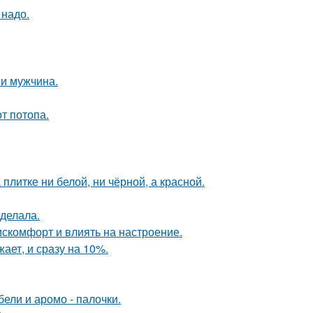
 надо.
и мужчина.
т потопа.
литке ни белой, ни чёрной, а красной.
сделала.
искомфорт и влиять на настроение.
ает, и сразу на 10%.
ели и аромо - палочки.