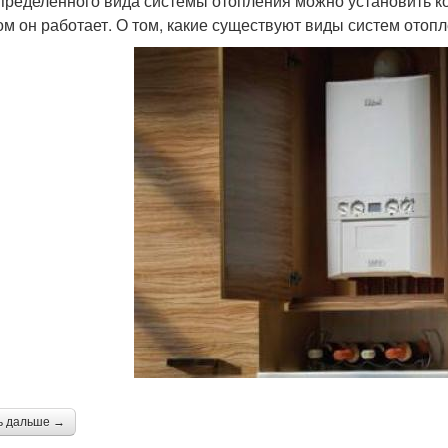
пределённого вида системы отопления можно установить кот
ом он работает. О том, какие существуют виды систем отопл
ь дальше →