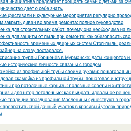
вая инициатива предлагает поощрять семьи с детьми за сч
иночество даёт о себе знать.
кие фестивали и культурные мероприятия регулярно прово
м закрыть диван во время ремонта: полное руководство
енка для строительных работ: почему она необходима на л
енка для защиты от пыли при ремонте: как обезопасить св
фективность временных дверных систем Стоп-пыль: реаль
зайнер на славу постарался.
списание группы Горшенёв в Мурманске: даты концертов и
кие исторические личности связаны с городом
амейка из профильной трубы своими руками: пошаговая ин
довая скамейка из профильной трубы: пошаговая инструк
тины про потолочные карнизы: полезные советы и хитрост
рнизы для штор потолочные: как выбрать идеальное решен
кие традиции празднования Масленицы существуют в горо
к превратить свой дачный участок в красивый уголок прир
и