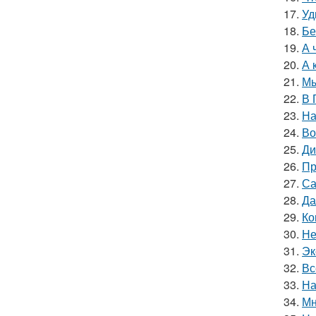
17.
Уд
18.
Бе
19.
А 
20.
А 
21.
Мы
22.
В 
23.
На
24.
Во
25.
Ди
26.
Пр
27.
Са
28.
Да
29.
Ко
30.
Не
31.
Эк
32.
Вс
33.
На
34.
Мн