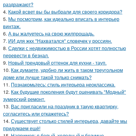
раздражают?
4.
Какой всвет вы бы выбрали для своего коридора?
5.
Мы посмотрим, как идеально вписать в интерьер
винтаж.
6.
А вы жалуетесь на свою жилпрощадь.
7.
ИИ для жкх "Нахватался" словечек у россиян.
8.
Сделки с недвижимостью в России хотят полностью
перевести в безнал.
9.
Новый трендовый оттенок для кухни - тауп.
10.
Как думаете, удобно ли жить в таком треугольном
доме или лучше такой только снимать?
11.
Познакомьтесь: стиль интерьера неоклассика.
12.
Как будущие поколения будут оценивать "Модный"
зумерский ремонт.
13.
Вас пригласили на праздник в такую квартирку,
согласитесь или откажетесь?
14.
Существует столько стилей интерьера, давайте мы
придумаем ещё!
15.
Например: я белый, холодный и безумно