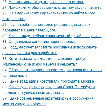
26.
Мы запоминаем: доходы повышает интим.
27.
Лайфхаки, чтобы заставить квартиру вкусно пахнуть.
28.
На американских барахолках можно найти много
интересного.
29.
Группа ребят занимается реставраций старых
парадных в Санкт-петербурге.
30.
Как выглядит сейчас современный дизайн санузлов.
31.
Социальные сети этим переполнены.
32.
Госдума хочет запретить россиянам использовать
дачные участки для зароботка.
33.
Хотите съехать с квартиры, а хозяин требует
компенсацию за износ мебели и ремонта?
34.
Обзор вентиляционных систем для газовых котлов в
частном доме
35.
Какие традиции и фестивали проходят в Москве
36.
Какие культурные учреждения Санкт-Петербурга
предлагают уникальные экспонаты
37.
Какие современные архитектурные сооружения
можно увидеть в Москве