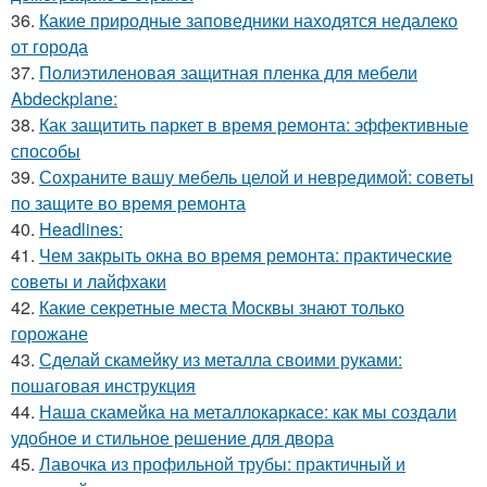
36.
Какие природные заповедники находятся недалеко
от города
37.
Полиэтиленовая защитная пленка для мебели
Abdeckplane:
38.
Как защитить паркет в время ремонта: эффективные
способы
39.
Сохраните вашу мебель целой и невредимой: советы
по защите во время ремонта
40.
Headlines:
41.
Чем закрыть окна во время ремонта: практические
советы и лайфхаки
42.
Какие секретные места Москвы знают только
горожане
43.
Сделай скамейку из металла своими руками:
пошаговая инструкция
44.
Наша скамейка на металлокаркасе: как мы создали
удобное и стильное решение для двора
45.
Лавочка из профильной трубы: практичный и