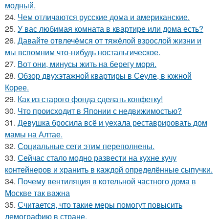
модный.
24.
Чем отличаются русские дома и американские.
25.
У вас любимая комната в квартире или дома есть?
26.
Давайте отвлечёмся от тяжёлой взрослой жизни и
мы вспомним что-нибудь ностальгическое.
27.
Вот они, минусы жить на берегу моря.
28.
Обзор двухэтажной квартиры в Сеуле, в южной
Корее.
29.
Как из старого фонда сделать конфетку!
30.
Что происходит в Японии с недвижимостью?
31.
Девушка бросила всё и уехала реставрировать дом
мамы на Алтае.
32.
Социальные сети этим переполнены.
33.
Сейчас стало модно развести на кухне кучу
контейнеров и хранить в каждой определённые сыпучки.
34.
Почему вентиляция в котельной частного дома в
Москве так важна
35.
Считается, что такие меры помогут повысить
демографию в стране.