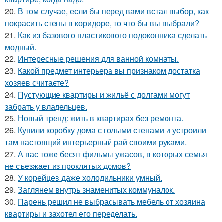
20.
В том случае, если бы перед вами встал выбор, как
покрасить стены в коридоре, то что бы вы выбрали?
21.
Как из базового пластикового подоконника сделать
модный.
22.
Интересные решения для ванной комнаты.
23.
Какой предмет интерьера вы признаком достатка
хозяев считаете?
24.
Пустующие квартиры и жильё с долгами могут
забрать у владельцев.
25.
Новый тренд: жить в квартирах без ремонта.
26.
Купили коробку дома с голыми стенами и устроили
там настоящий интерьерный рай своими руками.
27.
А вас тоже бесят фильмы ужасов, в которых семья
не съезжает из проклятых домов?
28.
У корейцев даже холодильники умный.
29.
Заглянем внутрь знаменитых коммуналок.
30.
Парень решил не выбрасывать мебель от хозяина
квартиры и захотел его переделать.