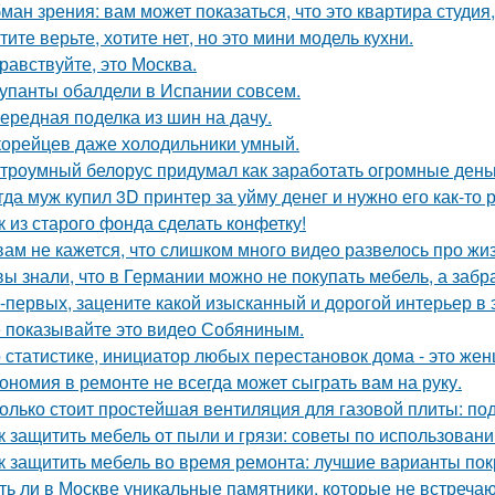
ман зрения: вам может показаться, что это квартира студия,
тите верьте, хотите нет, но это мини модель кухни.
равствуйте, это Москва.
упанты обалдели в Испании совсем.
ередная поделка из шин на дачу.
корейцев даже холодильники умный.
троумный белорус придумал как заработать огромные деньг
гда муж купил 3D принтер за уйму денег и нужно его как-то
к из старого фонда сделать конфетку!
вам не кажется, что слишком много видео развелось про жиз
вы знали, что в Германии можно не покупать мебель, а забра
-первых, зацените какой изысканный и дорогой интерьер в 
 показывайте это видео Собяниным.
 статистике, инициатор любых перестановок дома - это же
ономия в ремонте не всегда может сыграть вам на руку.
олько стоит простейшая вентиляция для газовой плиты: по
к защитить мебель от пыли и грязи: советы по использован
к защитить мебель во время ремонта: лучшие варианты по
ть ли в Москве уникальные памятники, которые не встречаю