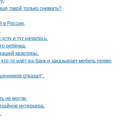
у.
чше такой только снимать?
 в России.
.
углу и тут началось.
го ребёнка.
 вашей квартиры.
 кто-то идёт ва-банк и заказывает мебель прямо
шенников отказал".
ь не могли.
дизайнов интерьера.
.