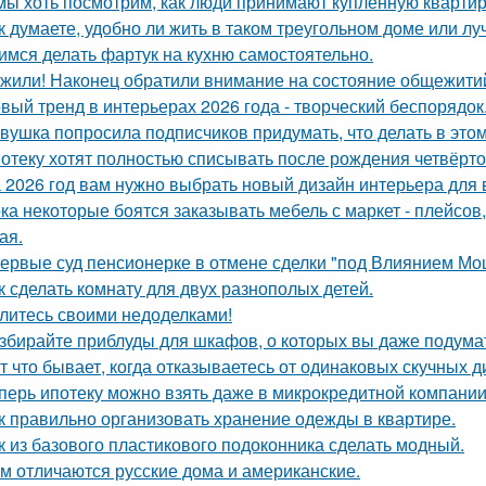
мы хоть посмотрим, как люди принимают купленную квартир
к думаете, удобно ли жить в таком треугольном доме или лу
имся делать фартук на кухню самостоятельно.
жили! Наконец обратили внимание на состояние общежитий
вый тренд в интерьерах 2026 года - творческий беспорядок
вушка попросила подписчиков придумать, что делать в этом 
отеку хотят полностью списывать после рождения четвёрто
 2026 год вам нужно выбрать новый дизайн интерьера для
ка некоторые боятся заказывать мебель с маркет - плейсов,
ая.
ервые суд пенсионерке в отмене сделки "под Влиянием Мо
к сделать комнату для двух разнополых детей.
литесь своими недоделками!
збирайте приблуды для шкафов, о которых вы даже подумат
т что бывает, когда отказываетесь от одинаковых скучных 
перь ипотеку можно взять даже в микрокредитной компании
к правильно организовать хранение одежды в квартире.
к из базового пластикового подоконника сделать модный.
м отличаются русские дома и американские.