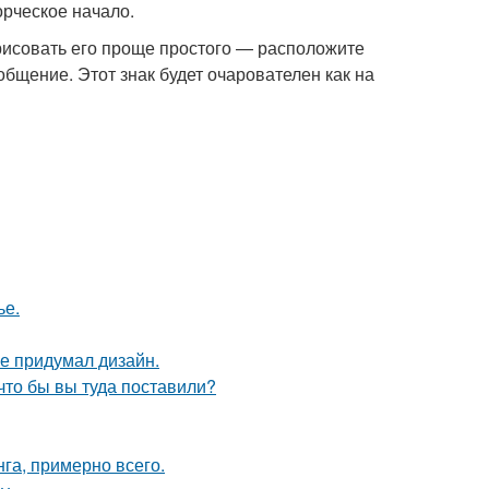
орческое начало.
арисовать его проще простого — расположите
общение. Этот знак будет очарователен как на
ье.
не придумал дизайн.
что бы вы туда поставили?
га, примерно всего.