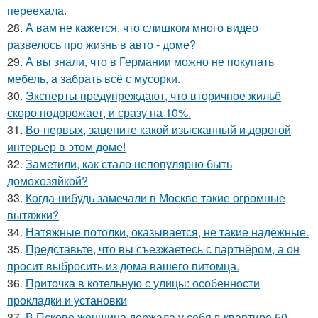
переехала.
28.
А вам не кажется, что слишком много видео
развелось про жизнь в авто - доме?
29.
А вы знали, что в Германии можно не покупать
мебель, а забрать всё с мусорки.
30.
Эксперты предупреждают, что вторичное жильё
скоро подорожает, и сразу на 10%.
31.
Во-первых, зацените какой изысканный и дорогой
интерьер в этом доме!
32.
Заметили, как стало непопулярно быть
домохозяйкой?
33.
Когда-нибудь замечали в Москве такие огромные
вытяжки?
34.
Натяжные потолки, оказывается, не такие надёжные.
35.
Представьте, что вы съезжаетесь с партнёром, а он
просит выбросить из дома вашего питомца.
36.
Приточка в котельную с улицы: особенности
прокладки и установки
37.
В Пскове женщина держала у себя в квартире 50