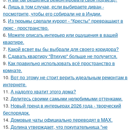
4.
Лишь в том случае, если выбираете диван -
посмотрите, чтобы его собирали не в Индии.
5.
Из тюрьмы сделали курорт - "Кресты" превращают в
люкс - пространство.
6.
Можете описать интерьер или ощущения в вашей
квартире.
7.
Какой всвет вы бы выбрали для своего коридора?
8.
Сдавать квартиру "Втихую" больше не получится.
9.
Как правильно использовать всё пространство в
комнате.
10.
Вот по этому не стоит верить идеальным ремонтам в
интернете.
11.
А надолго хватит этого дома?
12.
Делитесь своими самыми нелюбимыми оттенками.
13.
Новый тренд в интерьерах 2026 года - творческий
беспорядок.
14.
Домовые чаты официально переводят в MAX.
15.
Долина утверждает, что покупательница "не