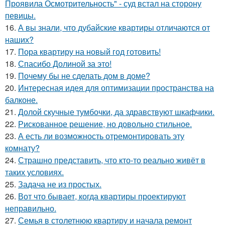
Проявила Осмотрительность" - суд встал на сторону
певицы.
16.
А вы знали, что дубайские квартиры отличаются от
наших?
17.
Пора квартиру на новый год готовить!
18.
Спасибо Долиной за это!
19.
Почему бы не сделать дом в доме?
20.
Интересная идея для оптимизации пространства на
балконе.
21.
Долой скучные тумбочки, да здравствуют шкафчики.
22.
Рискованное решение, но довольно стильное.
23.
А есть ли возможность отремонтировать эту
комнату?
24.
Страшно представить, что кто-то реально живёт в
таких условиях.
25.
Задача не из простых.
26.
Вот что бывает, когда квартиры проектируют
неправильно.
27.
Семья в столетнюю квартиру и начала ремонт