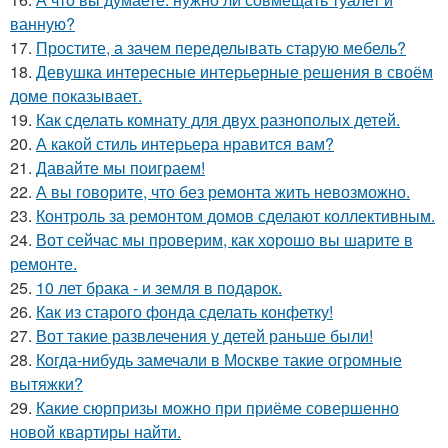
ванную?
17.
Простите, а зачем переделывать старую мебель?
18.
Девушка интересные интерьерные решения в своём
доме показывает.
19.
Как сделать комнату для двух разнополых детей.
20.
А какой стиль интерьера нравится вам?
21.
Давайте мы поиграем!
22.
А вы говорите, что без ремонта жить невозможно.
23.
Контроль за ремонтом домов сделают коллективным.
24.
Вот сейчас мы проверим, как хорошо вы шарите в
ремонте.
25.
10 лет брака - и земля в подарок.
26.
Как из старого фонда сделать конфетку!
27.
Вот такие развлечения у детей раньше были!
28.
Когда-нибудь замечали в Москве такие огромные
вытяжки?
29.
Какие сюрпризы можно при приёме совершенно
новой квартиры найти.