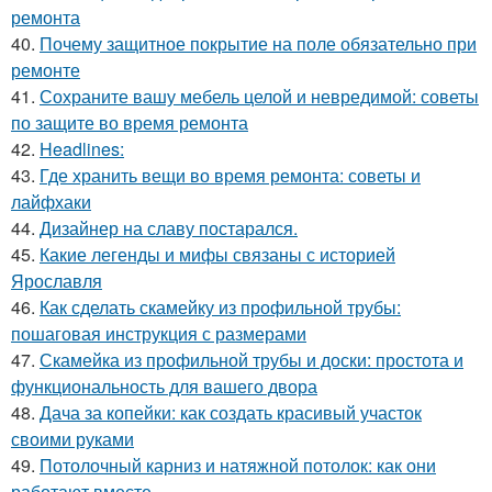
ремонта
40.
Почему защитное покрытие на поле обязательно при
ремонте
41.
Сохраните вашу мебель целой и невредимой: советы
по защите во время ремонта
42.
Headlines:
43.
Где хранить вещи во время ремонта: советы и
лайфхаки
44.
Дизайнер на славу постарался.
45.
Какие легенды и мифы связаны с историей
Ярославля
46.
Как сделать скамейку из профильной трубы:
пошаговая инструкция с размерами
47.
Скамейка из профильной трубы и доски: простота и
функциональность для вашего двора
48.
Дача за копейки: как создать красивый участок
своими руками
49.
Потолочный карниз и натяжной потолок: как они
работают вместе