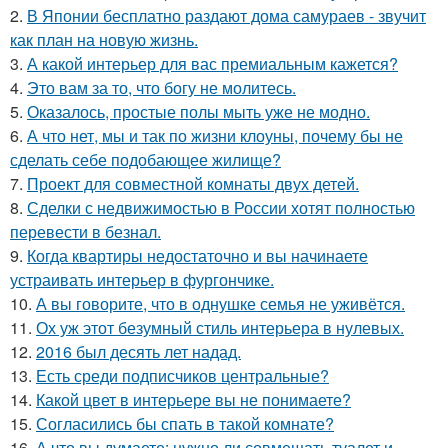
2.
В Японии бесплатно раздают дома самураев - звучит
как план на новую жизнь.
3.
А какой интерьер для вас премиальным кажется?
4.
Это вам за то, что богу не молитесь.
5.
Оказалось, простые полы мыть уже не модно.
6.
А что нет, мы и так по жизни клоуны, почему бы не
сделать себе подобающее жилище?
7.
Проект для совместной комнаты двух детей.
8.
Сделки с недвижимостью в России хотят полностью
перевести в безнал.
9.
Когда квартиры недостаточно и вы начинаете
устраивать интерьер в фургончике.
10.
А вы говорите, что в однушке семья не уживётся.
11.
Ох уж этот безумный стиль интерьера в нулевых.
12.
2016 был десять лет надад.
13.
Есть среди подписчиков центральные?
14.
Какой цвет в интерьере вы не понимаете?
15.
Согласились бы спать в такой комнате?
16.
А что вы думаете: нужно ли совмещать туалет и