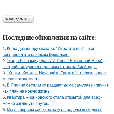
читать дальше →
Последние обновления на сайте:
1.
Когда дизайнеру сказали: "Уместите всё" - и он
воспринял это слишком буквально.
2.
"Когда Рекламу Делал ИИ После Бессонной Ночи"
застройщик удивил странным котом на билборде.
3.
"Хватит Копить - Начинайте Тратить" - неожиданное
мнение экономиста.
4.
В Японии бесплатно раздают дома самураев - звучит
как план на новую жизнь.
5.
Квартира жириновского стала открытой для всех -
можно заглянуть внутрь.
6.
Мы выбираем себе комнату на неделю выходных.