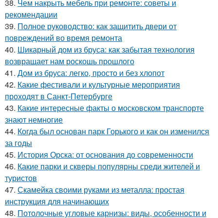
38.
Чем накрыть мебель при ремонте: советы и
рекомендации
39.
Полное руководство: как защитить двери от
повреждений во время ремонта
40.
Шикарный дом из бруса: как забытая технология
возвращает нам роскошь прошлого
41.
Дом из бруса: легко, просто и без хлопот
42.
Какие фестивали и культурные мероприятия
проходят в Санкт-Петербурге
43.
Какие интересные факты о московском транспорте
знают немногие
44.
Когда был основан парк Горького и как он изменился
за годы
45.
История Орска: от основания до современности
46.
Какие парки и скверы популярны среди жителей и
туристов
47.
Скамейка своими руками из металла: простая
инструкция для начинающих
48.
Потолочные угловые карнизы: виды, особенности и