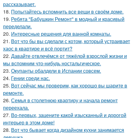
рассказывает.
18.
Попытайтесь вспомнить все вещи в своём доме.
19.
Ребята "Бабушкин Ремонт" в модный и красивый
переделали.
20.
Интересные решения для ванной комнаты.
21.
Вот что бы вы сделали с котом, который устраивает
хаос в квартире и всё портит?
22.
Давайте отвлечёмся от тяжёлой взрослой жизни и
мы вспомним что-нибудь ностальгическое.
23.
Окупанты обалдели в Испании совсем.
24.
Гении среди нас.
25.
Вот сейчас мы проверим, как хорошо вы шарите в
ремонте.
26.
Семья в столетнюю квартиру и начала ремонт
переехала.
27.
Во-первых, зацените какой изысканный и дорогой
интерьер в этом доме!
28.
Вот что бывает когда дизайном кухни занимается
девушка.