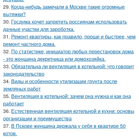
29.
Когда-нибудь замечали в Москве такие огромные
вытяжки?
30.
Госдума хочет запретить россиянам использовать
дачные участки для зароботка.
31.
Ремонт квартиры, как правило, проще и быстрее, чем
ремонт частного дома.
32.
По статистике, инициатор любых перестановок дома
- это женщина декретница или домохозяйка.
33.
Обязательна ли вентиляция в котельной: что говорит
законодательство
34.
Виды и особенности утилизации грунта после
земляных работ
35.
Вентиляция в котельной: зачем она нужна и как она
работает
36.
Естественная вентиляция котельной и кухни: основы
организации и преимущества
37.
В Пскове женщина держала у себя в квартире 50
котов.