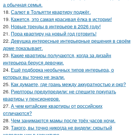
а обычная семья.
18.
Салют в Тольятти квартиру поджёг.
19.
Кажется, это самая красивая ёлка в истории!
20.
Новые тренды в интерьере в 2026 году!
21.
Пора квартиру на новый год готовить!
22.
Девушка интересные интерьерные решения в своём
доме показывает.
23.
Какие квартиры получаются, когда за дизайн
интерьера беруся девочки.
24.
Ещё подборка необычных типов интерьера, о
которых вы точно не знали.
25.
Как думаете, где грань между аккуратностью и окр?
26.
Риелторы предупредили: не спешите покупать
квартиры у пенсионеров.
27.
А чем китайские квартиры от российских
отличаются?
28.
Чем занимаются мамы после трёх часов ночи.
29.
Такого, вы точно никогда не видели: скрытый
холодильник в гарнитуре.