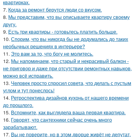
квартирках.
7.
Когда за ремонт берутся люди со вкусом.
8.
Мы представим, что вы описываете квартиру своему
другу.
9.
Есть три квартиры - готовьтесь платить больше.
10.
Спорим, что вы никогда бы не додумались до таких
необычных решениях в интерьере?
11.
Это вам за то, что богу не молитесь.
12.
Мы напоминаем, что старый и некрасивый балкон -
не приговор и даже при отсутствии ремонтных навыков,
можно всё исправить.
13.
Человек просто спросил совета, что делать с пустым
углом и тут понеслось!
14.
Ретроспектива дизайнов кухонь от нашего времени
до прошлого.
15.
Вспомните, как выглядела ваша первая квартира.
16.
Говорят, что сантехники сейчас очень много
зарабатывают.
17.
Вы не поверите, но в этом дворце живёт не депутат,