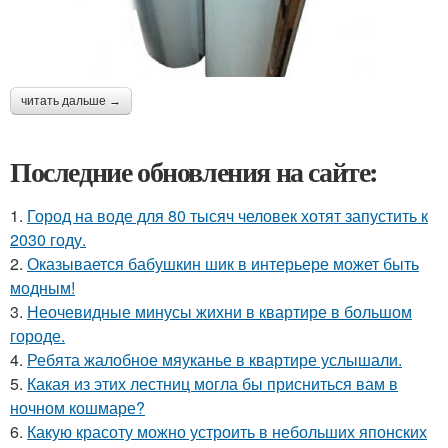
читать дальше →
Последние обновления на сайте:
1.
Город на воде для 80 тысяч человек хотят запустить к
2030 году.
2.
Оказывается бабушкин шик в интерьере может быть
модным!
3.
Неочевидные минусы жихни в квартире в большом
городе.
4.
Ребята жалобное мяуканье в квартире услышали.
5.
Какая из этих лестниц могла бы присниться вам в
ночном кошмаре?
6.
Какую красоту можно устроить в небольших японских