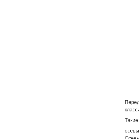
Перед
класс
Такие
осевы
Осевы