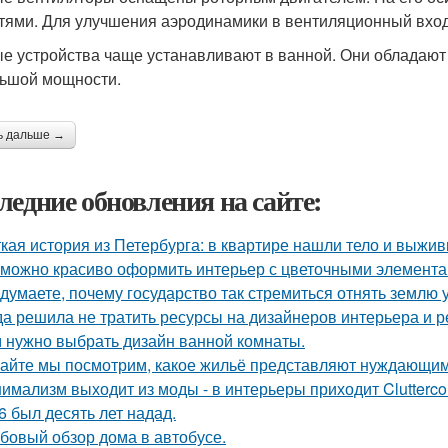
тями. Для улучшения аэродинамики в вентиляционный вход
е устройства чаще устанавливают в ванной. Они обладают
ьшой мощности.
ь дальше →
ледние обновления на сайте:
кая история из Петербурга: в квартире нашли тело и выж
 можно красиво оформить интерьер с цветочными элемента
 думаете, почему государство так стремиться отнять землю 
да решила не тратить ресурсы на дизайнеров интерьера и 
 нужно выбрать дизайн ванной комнаты.
айте мы посмотрим, какое жильё представляют нуждающим
имализм выходит из моды - в интерьеры приходит Clutterco
6 был десять лет надад.
бовый обзор дома в автобусе.