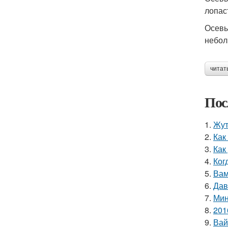
лопас
Осевы
небол
читат
Пос
1.
Жут
2.
Как
3.
Как
4.
Ког
5.
Вам
6.
Дав
7.
Мин
8.
201
9.
Вай