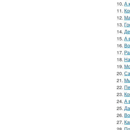
10.
А 
11.
Ко
12.
Ма
13.
Го
14.
Де
15.
А 
16.
Во
17.
Ра
18.
На
19.
Мо
20.
Са
21.
Мы
22.
Пе
23.
Ко
24.
А 
25.
Да
26.
Во
27.
Ка
28.
По