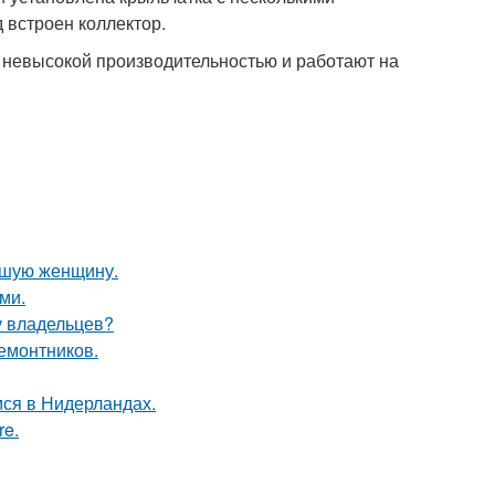
 встроен коллектор.
 невысокой производительностью и работают на
ившую женщину.
ми.
у владельцев?
ремонтников.
ся в Нидерландах.
re.