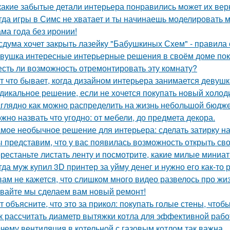
какие забытые детали интерьера понравились может их вер
гда игры в Симс не хватает и ты начинаешь моделировать 
ма года без иронии!
сдума хочет закрыть лазейку "Бабушкиных Схем" - правила
вушка интересные интерьерные решения в своём доме пок
есть ли возможность отремонтировать эту комнату?
т что бывает, когда дизайном интерьера занимается девушк
дикальное решение, если не хочется покупать новый холод
глядно как можно распределить на жизнь небольшой бюдже
жно назвать что угодно: от мебели, до предмета декора.
мое необычное решение для интерьера: сделать затирку на п
 представим, что у вас появилась возможность открыть свой
рестаньте листать ленту и посмотрите, какие милые миниа
гда муж купил 3D принтер за уйму денег и нужно его как-то
вам не кажется, что слишком много видео развелось про жиз
вайте мы сделаем вам новый ремонт!
т объясните, что это за прикол: покупать голые стены, чтоб
к рассчитать диаметр вытяжки котла для эффективной раб
чему вентиляция в котельной с газовым котлом так важна