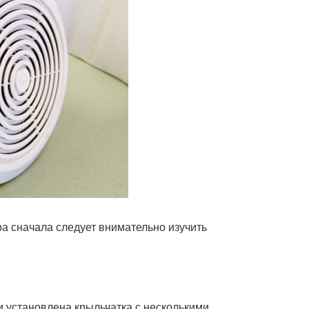
а сначала следует внимательно изучить
 установлена крыльчатка с несколькими