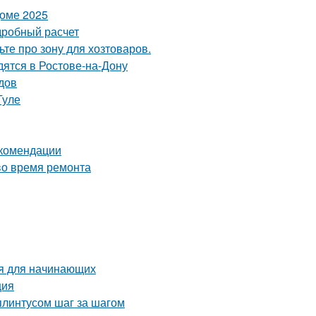
доме 2025
дробный расчет
те про зону для хозтоваров.
дятся в Ростове-на-Дону
одов
Туле
екомендации
во время ремонта
ия для начинающих
ция
плинтусом шаг за шагом