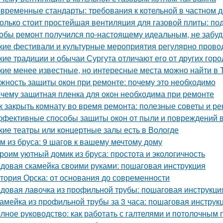
временные стандарты: требования к котельной в частном 
олько стоит простейшая вентиляция для газовой плиты: по
обы ремонт получился по-настоящему идеальным, не забудь
кие фестивали и культурные мероприятия регулярно прово
кие традиции и обычаи Сургута отличают его от других гор
кие менее известные, но интересные места можно найти в 
жность защиты окон при ремонте: почему это необходимо
чему защитная пленка для окон необходима при ремонте
к закрыть комнату во время ремонта: полезные советы и р
фективные способы защиты окон от пыли и повреждений 
кие театры или концертные залы есть в Вологде
м из бруса: 9 шагов к вашему мечтому дому
роим уютный домик из бруса: простота и экологичность
довая скамейка своими руками: пошаговая инструкция
тория Орска: от основания до современности
довая лавочка из профильной трубы: пошаговая инструкц
амейка из профильной трубы за 3 часа: пошаговая инструк
лное руководство: как работать с галтелями и потолочным 