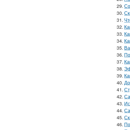
29.
Со
30.
Ск
31.
Чт
32.
Ка
33.
Ка
34.
Ка
35.
Ва
36.
По
37.
Ка
38.
Эф
39.
Ка
40.
До
41.
Ст
42.
Са
43.
Ис
44.
Са
45.
Ск
46.
По