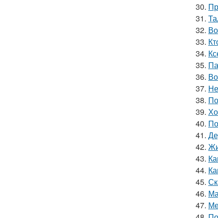
30.
Пр
31.
Та
32.
Во
33.
Кт
34.
Кс
35.
Па
36.
Во
37.
Не
38.
По
39.
Хо
40.
По
41.
Де
42.
Жи
43.
Ка
44.
Ка
45.
Ск
46.
Ма
47.
Ме
48.
По