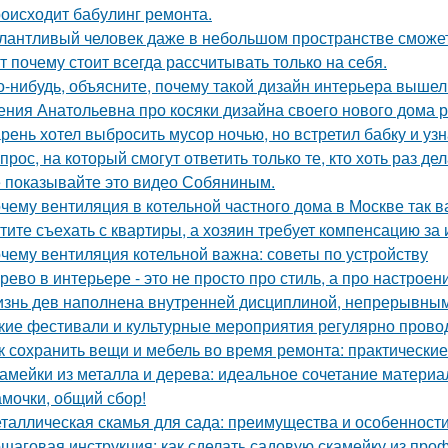
оисходит бабулинг ремонта.
лантливый человек даже в небольшом пространстве сможет
т почему стоит всегда рассчитывать только на себя.
о-нибудь, объясните, почему такой дизайн интерьера выше
ения Анатольевна про косяки дизайна своего нового дома 
рень хотел выбросить мусор ночью, но встретил бабку и узна
прос, на который смогут ответить только те, кто хоть раз д
 показывайте это видео Собяниным.
чему вентиляция в котельной частного дома в Москве так 
тите съехать с квартиры, а хозяин требует компенсацию за
чему вентиляция котельной важна: советы по устройству
рево в интерьере - это не просто про стиль, а про настроен
знь дев наполнена внутренней дисциплиной, непрерывным 
кие фестивали и культурные мероприятия регулярно прово
к сохранить вещи и мебель во время ремонта: практически
амейки из металла и дерева: идеальное сочетание материа
мочки, общий сбор!
таллическая скамья для сада: преимущества и особенност
шаговая инструкция: как сделать садовую скамейку из про