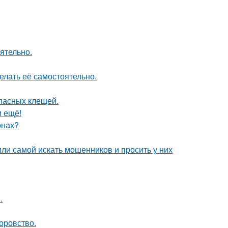
ятельно.
елать её самостоятельно.
опасных клещей.
м ещё!
онах?
ли самой искать мошенников и просить у них
.
оровство.