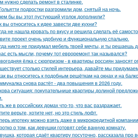
м нужно сделать ремонт в сталинке.
Тольятти подростки разгромили дом, снятый на ночь.
чем бы вы этот пустующий уголок дополнили?
к вы относитесь к идее завести две кухни?
гда не нашла кровать по вкусу и решила сделать её самосто
вите проект очень удобную и функциональную спальню.
гда никто не придумал мебель твоей мечты, и ты решаешь д
вас есть мысли, почему тот евроремонт так назывался?
вогодняя ёлка с сюрпризом - в квартиры россиян заносят 
ществует столько стилей интерьера, давайте мы придумае
как вы относитесь к подобным решёткам на окнах и на балк
ммуналка снова растёт - два повышения в 2026 году.
кова ситуация: покупательнице квартиры долиной предложи
и.
ть же в российских домах что-то, что вас раздражает.
тите верьте, хотите нет, но это стиль лофт.
перь ипотеку можно взять даже в микрокредитной компании
ротко о том, как девушки готовят себе ванную комнату.
вушка, которая сдаёт квартиру посуточно, рассказала про в