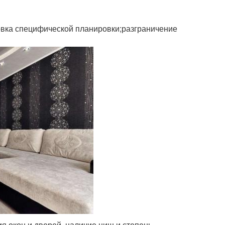
овка специфической планировки;разграничение
я окон и дверей, наличие ниш и степень