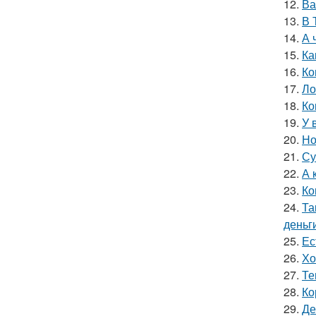
12.
Ва
13.
В 
14.
А 
15.
Ка
16.
Ко
17.
Ло
18.
Ко
19.
У 
20.
Но
21.
Су
22.
А 
23.
Ко
24.
Та
деньг
25.
Ес
26.
Хо
27.
Те
28.
Ко
29.
Де