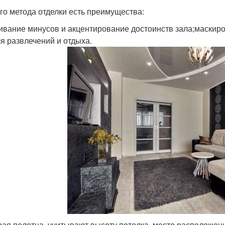
ого метода отделки есть преимущества:
ивание минусов и акцентирование достоинств зала;маскир
ля развлечений и отдыха.
ая полотна, учитывают высоту потолка, место расположени