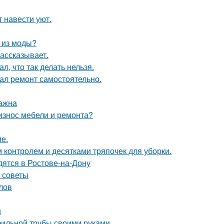
 навести уют.
л из моды?
рассказывает.
л, что так делать нельзя.
елал ремонт самостоятельно.
важна
 износ мебели и ремонта?
ие.
контролем и десятками тряпочек для уборки.
дятся в Ростове-на-Дону
е советы
лов
и
фильной трубы своими руками