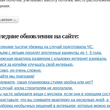
ения.
ь дальше →
ледние обновления на сайте:
ляндия тысячи убежищ на случай подготовила ЧС.
ьям с детьми продлят ипотечные каникулы до 1, 5 года.
ижская квартира размером с кладовку интернет взорвала.
мся за копейки улучшать свой интерьер.
сиво, но очень сложно.
айте мы поиграем!
 думаете, такая планировка студии удобна или нет?
 случай, когда строителям не доплатили.
ы часто забираете вещи с мусорок, если они в хорошем сос
едставьте, что вы снимаете квартирку на несколько дней, а 
дборка необычных решений в интерьере, которые можно ре