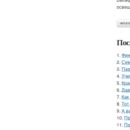
освещ
читат
Пос
1.
Фин
2.
Сем
3.
Пар
4.
Учи
5.
Кра
6.
Дав
7.
Как
8.
Тот
9.
А в
10.
Пр
11.
По