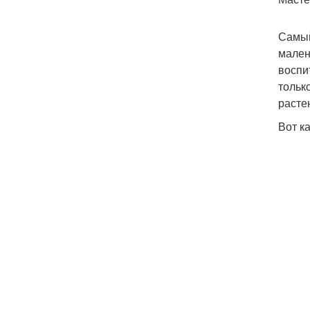
Самый
мален
воспи
тольк
расте
Вот к