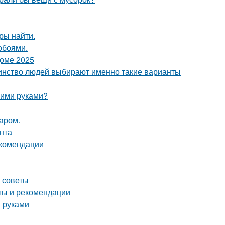
ры найти.
обоями.
доме 2025
шинство людей выбирают именно такие варианты
оими руками?
аром.
нта
екомендации
е советы
еты и рекомендации
и руками