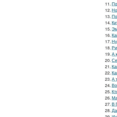
11.
По
12.
Но
13.
По
14.
Ки
15.
Эм
16.
Ка
17.
Ну
18.
Ри
19.
А 
20.
Се
21.
Ка
22.
Ка
23.
А 
24.
Во
25.
Кт
26.
Ма
27.
В 
28.
Да
29.
Ин