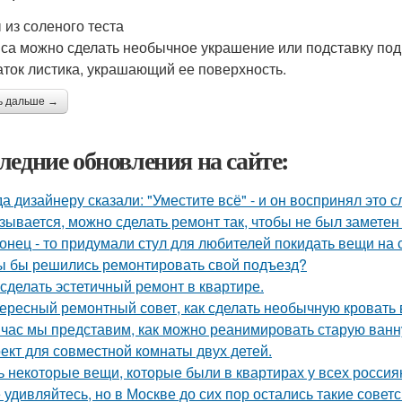
 из соленого теста
пса можно сделать необычное украшение или подставку под
аток листика, украшающий ее поверхность.
ь дальше →
ледние обновления на сайте:
да дизайнеру сказали: "Уместите всё" - и он воспринял это 
зывается, можно сделать ремонт так, чтобы не был заметен
онец - то придумали стул для любителей покидать вещи на с
ы бы решились ремонтировать свой подъезд?
 сделать эстетичный ремонт в квартире.
ересный ремонтный совет, как сделать необычную кровать 
час мы представим, как можно реанимировать старую ванн
ект для совместной комнаты двух детей.
ь некоторые вещи, которые были в квартирах у всех россия
 удивляйтесь, но в Москве до сих пор остались такие советс