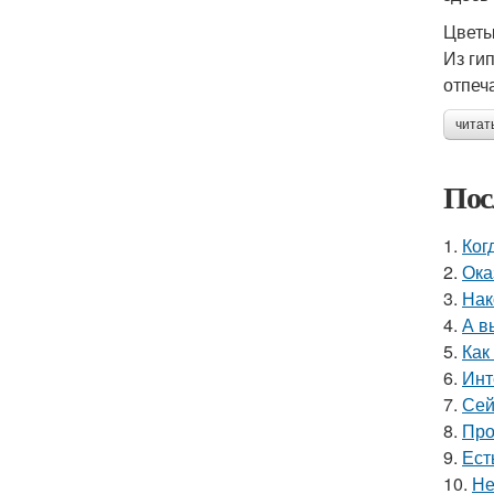
Цветы
Из ги
отпеч
читат
Пос
1.
Ког
2.
Ока
3.
Нак
4.
А в
5.
Как
6.
Инт
7.
Сей
8.
Про
9.
Ест
10.
Не