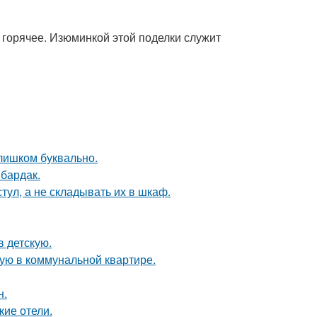
 горячее. Изюминкой этой поделки служит
слишком буквально.
 бардак.
тул, а не складывать их в шкаф.
в детскую.
ую в коммунальной квартире.
н.
кие отели.