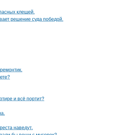
опасных клещей.
ывает решение суда победой.
 ремонтик.
аете?
ртире и всё портит?
а.
реста наведут.
ирали бы вещи с мусорок?