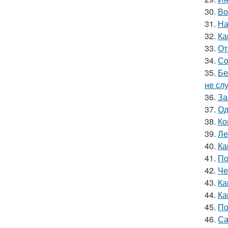
30.
Во
31.
На
32.
Ка
33.
От
34.
Со
35.
Бе
не сл
36.
За
37.
Од
38.
Ко
39.
Ле
40.
Ка
41.
По
42.
Че
43.
Ка
44.
Ка
45.
По
46.
Са