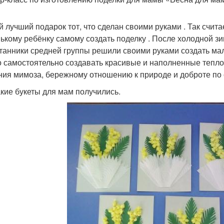
 лучший подарок тот, что сделан своими руками . Так счита
ькому ребёнку самому создать поделку . После холодной з
танники средней группы решили своими руками создать мал
о самостоятельно создавать красивые и наполненные теплот
ния мимоза, бережному отношению к природе и доброте по
акие букеты для мам получились.