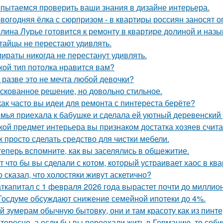
пытаемся проверить ваши знания в дизайне интерьера.
вогодняя ёлка с сюрпризом - в квартиры россиян заносят 
лина Лурье готовится к ремонту в квартире долиной и наз
тайцы не перестают удивлять.
ираты никогда не перестанут удивлять.
кой тип потолка нравится вам?
 разве это не мечта любой девочки?
скованное решение, но довольно стильное.
как часто вы идеи для ремонта с пинтереста берёте?
мья приехала к бабушке и сделала ей уютный деревенский
кой предмет интерьера вы признаком достатка хозяев счит
к просто сделать средство для чистки мебели.
теперь вспомните, как вы заселялись в общежитие.
т что бы вы сделали с котом, который устраивает хаос в ква
о сказал, что холостяки живут аскетично?
ткапитал с 1 февраля 2026 года вырастет почти до миллион
Госдуме обсуждают снижение семейной ипотеки до 4%.
й зумерам обычную бытовку, они и там красоту как из пинте
тересно, а если бы вы переехали жить в Германию, то соб