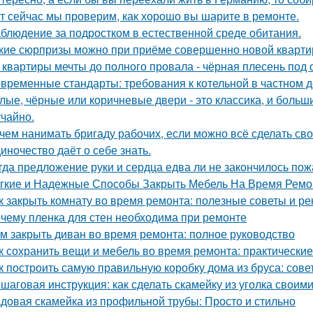
т сейчас мы проверим, как хорошо вы шарите в ремонте.
блюдение за подростком в естественной среде обитания.
кие сюрпризы можно при приёме совершенно новой кварти
 квартиры мечты до полного провала - чёрная плесень под 
временные стандарты: требования к котельной в частном 
лые, чёрные или коричневые двери - это классика, и боль
учайно.
чем нанимать бригаду рабочих, если можно всё сделать св
иночество даёт о себе знать.
гда предложение руки и сердца едва ли не закончилось пож
гкие и Надежные Способы Закрыть Мебель На Время Ремо
к закрыть комнату во время ремонта: полезные советы и р
чему пленка для стен необходима при ремонте
м закрыть диван во время ремонта: полное руководство
к сохранить вещи и мебель во время ремонта: практически
к построить самую правильную коробку дома из бруса: сов
шаговая инструкция: как сделать скамейку из уголка своим
довая скамейка из профильной трубы: Просто и стильно