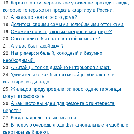
16.
Коротко о том, через какое унижение проходят люди,
которые теперь хотят продать квартиру в России.
17.
А надолго хватит этого дома?
18.
Делитесь своими самыми нелюбимыми оттенками.
19.
Сможете понять, сколько метров в квартире?
20.
Согласились бы спать в такой комнате?
21.
А у вас был такой друг?
22.
Например: я белый, холодный и безумно
необходимый.
23.
А китайцы толк в дизайне интерьеров знают!
24.
Удивительно, как быстро китайцы убираются в
квартире, когда надо.
25.
Жильцов предупредили: за новогодние гирлянды
могут штрафовать.
26.
А как часто вы идеи для ремонта с пинтереста
берёте?
27.
Когда надоело только мыться.
28.
В первую очередь люди функциональные и удобные
квартиры выбирают.