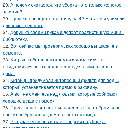
29.
А почему считается, что уборка - это только женское
занятие?
30.
Пришли проверить квартиру на 42-м этаже и увидели
длинные трещины.
31.
Девушка своими руками делает реалистичную мини -
библиотеку.
32.
Вот сейчас мы проверим, как хорошо вы шарите в
ремонте.
33.
Хитрые собственники земли и дома сидят в
ожидании лучшего предложения для выкупа своего
дома.
34.
Китайцы придумали интересный фильтр для воды,
который устанавливается прямо в раковину.
35.
А вот не смейтесь над людьми, которые собирают
хорошие вещи с помоек.
36.
Представьте, что вы съезжаетесь с партнёром, а он
просит выбросить из дома вашего питомца.
37.
В случае если не хватает энергии на уборку -