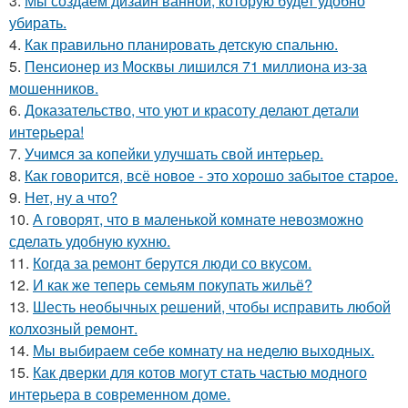
3.
Мы создаём дизайн ванной, которую будет удобно
убирать.
4.
Как правильно планировать детскую спальню.
5.
Пенсионер из Москвы лишился 71 миллиона из-за
мошенников.
6.
Доказательство, что уют и красоту делают детали
интерьера!
7.
Учимся за копейки улучшать свой интерьер.
8.
Как говорится, всё новое - это хорошо забытое старое.
9.
Нет, ну а что?
10.
А говорят, что в маленькой комнате невозможно
сделать удобную кухню.
11.
Когда за ремонт берутся люди со вкусом.
12.
И как же теперь семьям покупать жильё?
13.
Шесть необычных решений, чтобы исправить любой
колхозный ремонт.
14.
Мы выбираем себе комнату на неделю выходных.
15.
Как дверки для котов могут стать частью модного
интерьера в современном доме.