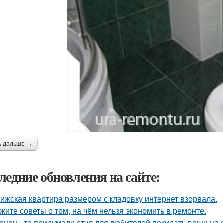
ь дальше →
ледние обновления на сайте:
ижская квартира размером с кладовку интернет взорвала.
жите советы о том, на чём нельзя экономить в ремонте.
онец - то придумали стул для любителей покидать вещи на с