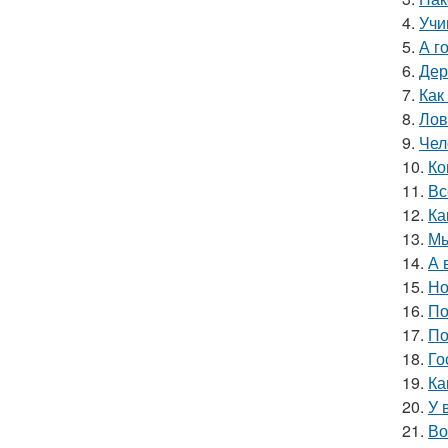
4.
Учи
5.
А г
6.
Дер
7.
Как
8.
Лов
9.
Чел
10.
Ко
11.
Вс
12.
Ка
13.
Мы
14.
А 
15.
Но
16.
По
17.
По
18.
Го
19.
Ка
20.
У 
21.
Во