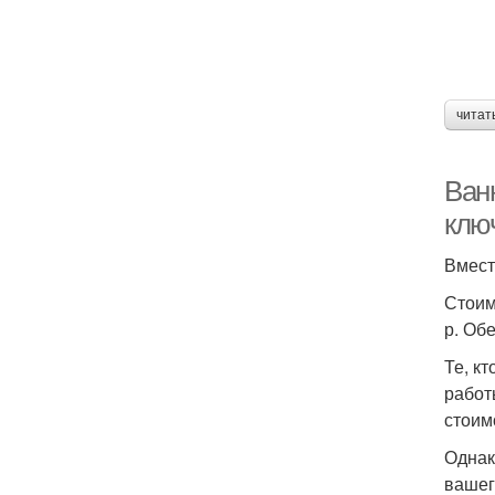
читат
Ванн
клю
Вмест
Стоим
р. Об
Те, к
работ
стоим
Однак
вашег