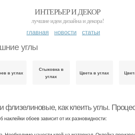
ИНТЕРЬЕР И ДЕКОР
лучшие идеи дизайна и декора!
главная
новости
статьи
шние углы
Стыковка в
ев в углах
Цвета в углах
Цвет
углах
и флизелиновые, как клеить углы. Процес
б наклейки обоев зависит от их разновидности:
а. Необходимо нанести клей на материал. Оклейка произво