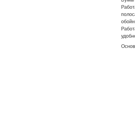
Работ
полос
обойн
Работ
удобно
Основ