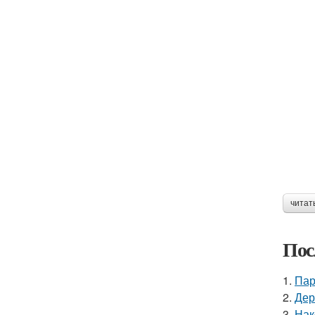
читат
Пос
1.
Пар
2.
Дер
3.
Нак