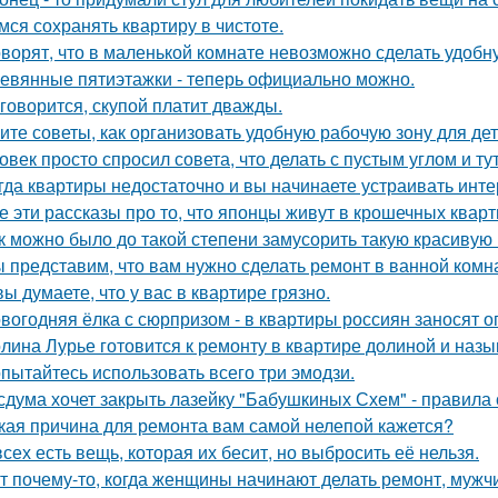
мся сохранять квартиру в чистоте.
оворят, что в маленькой комнате невозможно сделать удобн
евянные пятиэтажки - теперь официально можно.
 говорится, скупой платит дважды.
ите советы, как организовать удобную рабочую зону для де
овек просто спросил совета, что делать с пустым углом и ту
гда квартиры недостаточно и вы начинаете устраивать инте
е эти рассказы про то, что японцы живут в крошечных кварти
к можно было до такой степени замусорить такую красивую
 представим, что вам нужно сделать ремонт в ванной комн
вы думаете, что у вас в квартире грязно.
вогодняя ёлка с сюрпризом - в квартиры россиян заносят 
лина Лурье готовится к ремонту в квартире долиной и наз
пытайтесь использовать всего три эмодзи.
сдума хочет закрыть лазейку "Бабушкиных Схем" - правила
кая причина для ремонта вам самой нелепой кажется?
всех есть вещь, которая их бесит, но выбросить её нельзя.
т почему-то, когда женщины начинают делать ремонт, мужчи