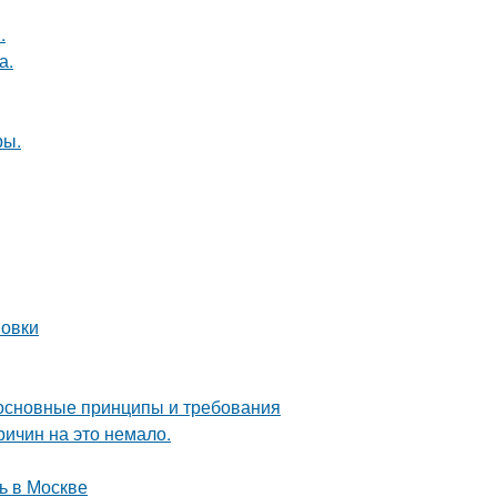
.
а.
ры.
новки
 основные принципы и требования
ричин на это немало.
ь в Москве