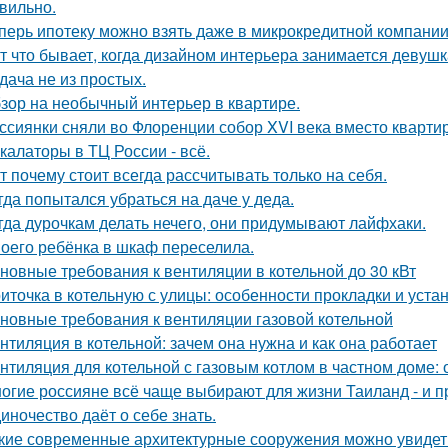
вильно.
перь ипотеку можно взять даже в микрокредитной компании
т что бывает, когда дизайном интерьера занимается девушк
дача не из простых.
зор на необычный интерьер в квартире.
ссиянки сняли во Флоренции собор XVI века вместо кварти
калаторы в ТЦ России - всё.
т почему стоит всегда рассчитывать только на себя.
гда попытался убраться на даче у деда.
гда дурочкам делать нечего, они придумывают лайфхаки.
оего ребёнка в шкаф переселила.
новные требования к вентиляции в котельной до 30 кВт
иточка в котельную с улицы: особенности прокладки и уста
новные требования к вентиляции газовой котельной
нтиляция в котельной: зачем она нужна и как она работает
нтиляция для котельной с газовым котлом в частном доме:
огие россияне всё чаще выбирают для жизни Таиланд - и п
иночество даёт о себе знать.
кие современные архитектурные сооружения можно увидет