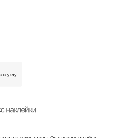
а в углу
с наклейки
дятся на сухие стены. Флизелиновые обои.