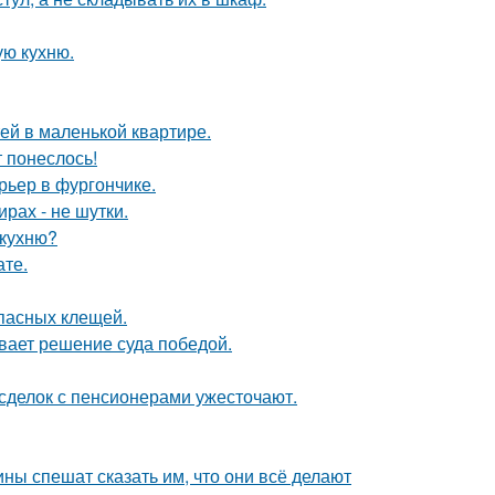
ую кухню.
тей в маленькой квартире.
т понеслось!
рьер в фургончике.
рах - не шутки.
 кухню?
ате.
опасных клещей.
ывает решение суда победой.
 сделок с пенсионерами ужесточают.
ны спешат сказать им, что они всё делают