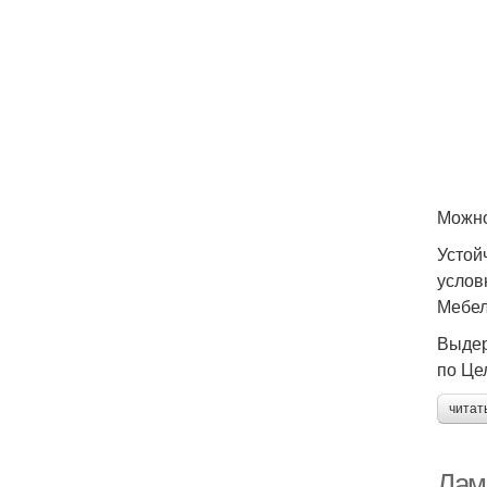
Можно
Устой
услов
Мебел
Выдер
по Це
читат
Лам