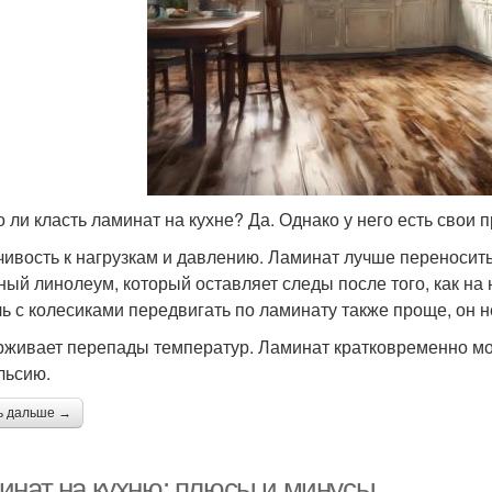
 ли класть ламинат на кухне? Да. Однако у него есть свои 
чивость к нагрузкам и давлению. Ламинат лучше переносит
ный линолеум, который оставляет следы после того, как на 
ь с колесиками передвигать по ламинату также проще, он н
живает перепады температур. Ламинат кратковременно мо
льсию.
ь дальше →
инат на кухню: плюсы и минусы