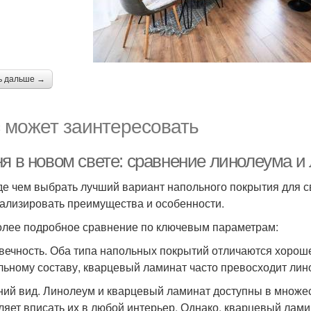
ь дальше →
 может заинтересовать
ня в новом свете: сравнение линолеума и
е чем выбрать лучший вариант напольного покрытия для с
ализировать преимущества и особенности.
олее подробное сравнение по ключевым параметрам:
вечность. Оба типа напольных покрытий отличаются хороше
льному составу, кварцевый ламинат часто превосходит лино
ий вид. Линолеум и кварцевый ламинат доступны в множес
ляет вписать их в любой интерьер. Однако, кварцевый лам