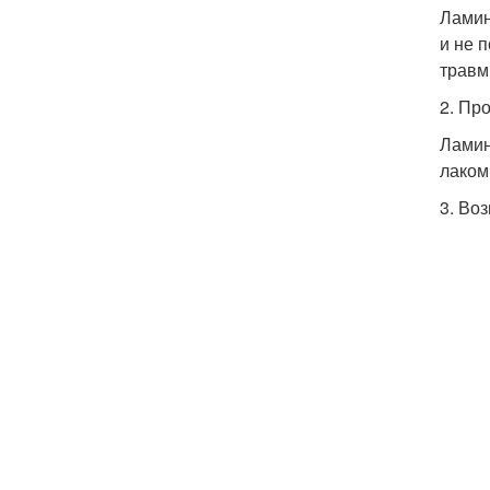
Ламин
и не 
травм
2. Пр
Ламин
лаком
3. Во