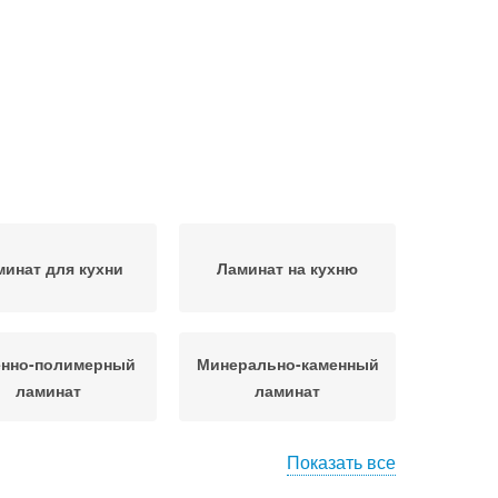
минат для кухни
Ламинат на кухню
енно-полимерный
Минерально-каменный
ламинат
ламинат
Показать все
д за ламинатом
Влагостойкий ламинат