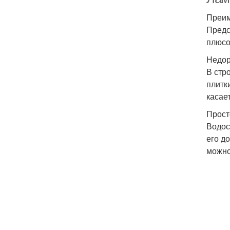
Преим
Предс
плюсо
Недор
В стр
плитк
касае
Прост
Водос
его д
можно