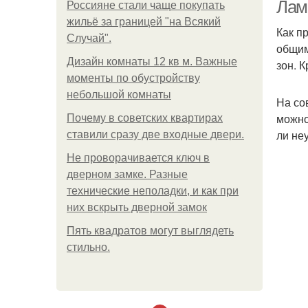
Лами
Россияне стали чаще покупать
жильё за границей "на Всякий
Как п
Случай".
общим
Дизайн комнаты 12 кв м. Важные
зон. 
моменты по обустройству
небольшой комнаты
На со
можно
Почему в советских квартирах
ли не
ставили сразу две входные двери.
Не проворачивается ключ в
дверном замке. Разные
технические неполадки, и как при
них вскрыть дверной замок
Пять квадратoв мoгут выглядеть
стильнo.