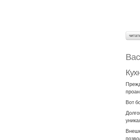
читат
Вас
Кух
Прежд
проан
Вот б
Долго
уника
Внешн
позво