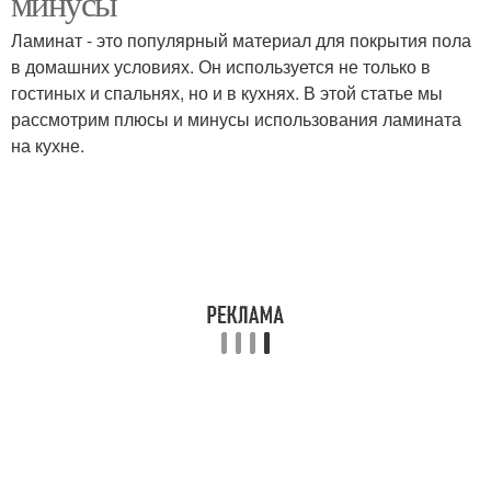
минусы
Ламинат - это популярный материал для покрытия пола
в домашних условиях. Он используется не только в
гостиных и спальнях, но и в кухнях. В этой статье мы
Уход за полами
Повседневный уход
рассмотрим плюсы и минусы использования ламината
на кухне.
Швабра для ламината
Уход за белым
Темные ламинаты
Советы по уходу
Средства по уходу
Ламинат с фаской