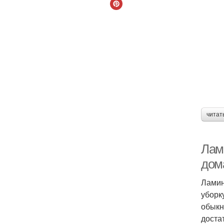
читат
Лам
дом
Ламин
уборк
обыкн
доста