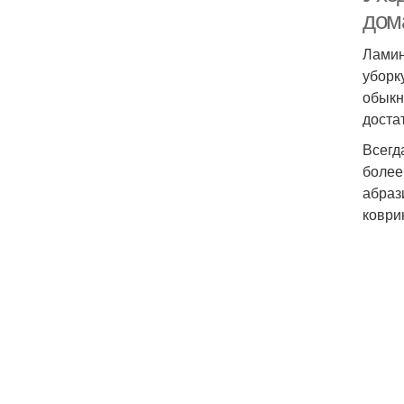
дом
Ламин
уборк
обыкн
доста
Всегд
более
абраз
коври