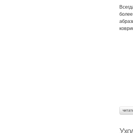
Всегд
более
абраз
коври
читат
Ухо