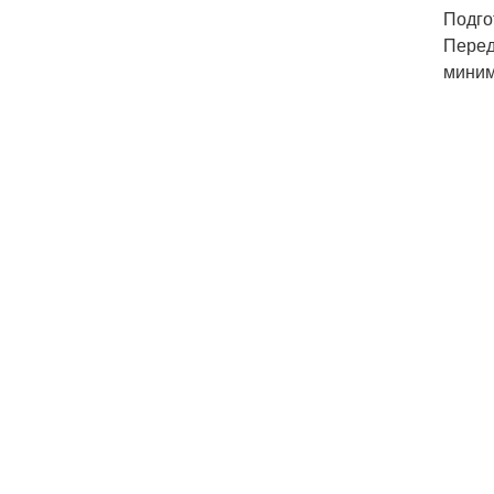
Подго
Перед
миним