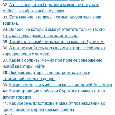
32.
А вы знали, что в Германии можно не покупать
мебель, а забрать всё с мусорки.
33.
Есть мнение, что девы - самый аккуратный знак
зодиака.
34.
Вопрос, на который смогут ответить только те, кто
хоть раз делал ремонт самостоятельно.
35.
Такой сказочный стиль часто называют Рустиком.
36.
А вот не смейтесь над людьми, которые собирают
хорошие вещи с помоек.
37.
Какие сюрпризы можно при приёме совершенно
новой квартиры найти.
38.
Любишь квартиры в новостройках, люби и
штормовой ветер во дворе.
39.
Какие легенды и мифы связаны с историей Арзамаса
40.
Какие традиции и обычаи Сургута отличают его от
других городов
41.
Как уберечь пластиковые окна от повреждений во
время ремонта: практические советы