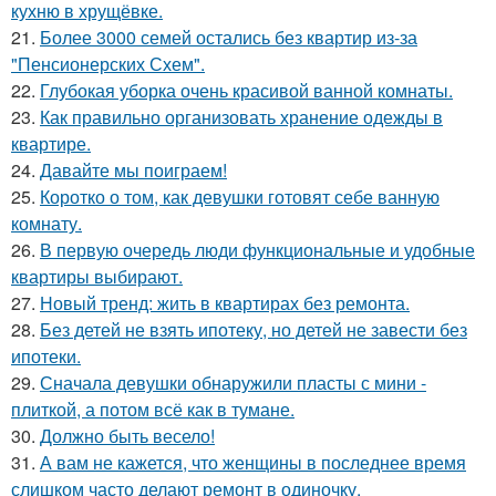
кухню в хрущёвке.
21.
Более 3000 семей остались без квартир из-за
"Пенсионерских Схем".
22.
Глубокая уборка очень красивой ванной комнаты.
23.
Как правильно организовать хранение одежды в
квартире.
24.
Давайте мы поиграем!
25.
Коротко о том, как девушки готовят себе ванную
комнату.
26.
В первую очередь люди функциональные и удобные
квартиры выбирают.
27.
Новый тренд: жить в квартирах без ремонта.
28.
Без детей не взять ипотеку, но детей не завести без
ипотеки.
29.
Сначала девушки обнаружили пласты с мини -
плиткой, а потом всё как в тумане.
30.
Должно быть весело!
31.
А вам не кажется, что женщины в последнее время
слишком часто делают ремонт в одиночку.