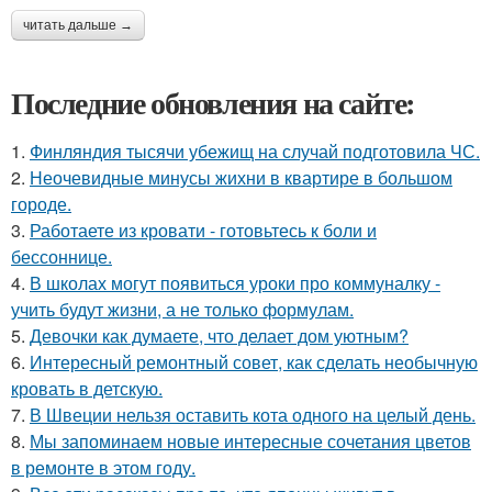
читать дальше →
Последние обновления на сайте:
1.
Финляндия тысячи убежищ на случай подготовила ЧС.
2.
Неочевидные минусы жихни в квартире в большом
городе.
3.
Работаете из кровати - готовьтесь к боли и
бессоннице.
4.
В школах могут появиться уроки про коммуналку -
учить будут жизни, а не только формулам.
5.
Девочки как думаете, что делает дом уютным?
6.
Интересный ремонтный совет, как сделать необычную
кровать в детскую.
7.
В Швеции нельзя оставить кота одного на целый день.
8.
Мы запоминаем новые интересные сочетания цветов
в ремонте в этом году.