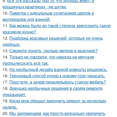
9.
Все эти рассказы про то, что японцы живут в
крошечных квартирах - не шутки.
10.
Памятки с идеальным сочетанием цветов и
материалов для ванной.
11.
Как можно было до такой степени замусорить такую
красивую кухню?
12.
Подборка красивых решений, которые не очень
удобные.
13.
Сможете понять, сколько метров в квартире?
14.
Только не говорите, что никогда не мечтали
пропылесосить всё так.
15.
На необычный дизайн ванной комнаты решились.
16.
Трендовый способ кухню к новому году украсить.
17.
Простите, а зачем переделывать старую мебель?
18.
Девушка необычные решения в своём ремонте
показывает.
19.
Когда муж обещал закончить ремонт за несколько
недель.
20.
Мы запоминаем, как просто визуально увеличить