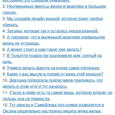
2.
Неочевидные минусы жихни в квартире в большом
городе.
3.
Мы создаём дизайн ванной, которую будет удобно
убирать.
4.
Загадка, которая так и осталась неразгаданной.
5.
А говорили, что в маленькой квартире нормальную
жизнь не устроишь.
6.
А может стоит и нам такое уже делать?
7.
В Тольятти подростки разгромили дом, снятый на
ночь.
8.
Учимся делать фартук на кухню самостоятельно.
9.
Какие у вас мысли в голове от вида этой кровати?
10.
Девушка попросила подписчиков придумать, что
делать в этом углу и тут началось.
11.
У всех в доме есть та самая вещь, которую купили, но
пользы она не принесла.
12.
Тут джиган и Самойлова под шумок разводятся и
Оксана решительно настроена лишить мужа жилья.