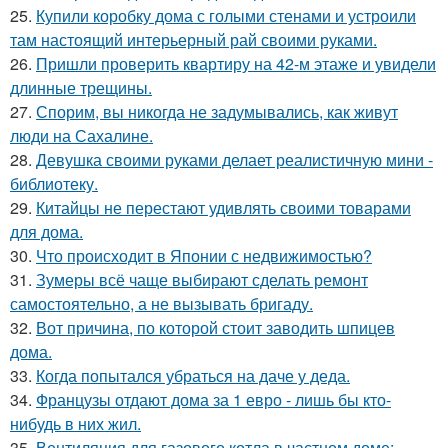
25.
Купили коробку дома с голыми стенами и устроили
там настоящий интерьерный рай своими руками.
26.
Пришли проверить квартиру на 42-м этаже и увидели
длинные трещины.
27.
Спорим, вы никогда не задумывались, как живут
люди на Сахалине.
28.
Девушка своими руками делает реалистичную мини -
библиотеку.
29.
Китайцы не перестают удивлять своими товарами
для дома.
30.
Что происходит в Японии с недвижимостью?
31.
Зумеры всё чаще выбирают сделать ремонт
самостоятельно, а не вызывать бригаду.
32.
Вот причина, по которой стоит заводить шпицев
дома.
33.
Когда попытался убраться на даче у деда.
34.
Французы отдают дома за 1 евро - лишь бы кто-
нибудь в них жил.
35.
Вентиляция для газового котла в частном доме: