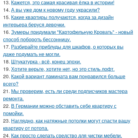
13.
Кажется, это самая красивая ёлка в истории!
14.
А вы уже дом к новому году украсили?
15.
Какие квартиры получаются, когда за дизайн
интерьера беруся девочки.
16.
Зумеры придумали "Картофельную Кровать" - новый
способ побороть бессонницу.
17.
Разбирайте приблуды для шкафов, о которых вы
даже подумать не могли.
18.
Штукатурка - всё, конец эпохи.
19.
Хотите верьте, хотите нет, но это стиль лофт.
20.
Какой вариант ламината вам понравился больше
всего?
21.
Мы проверим, есть ли среди подписчиков мастера
ремонта.
22.
В Германии можно обставить себе квартиру с
помойки.
23.
Наглядно, как натяжные потолки могут спасти вашу
квартиру от потопа.
24.
Как просто сделать средство для чистки мебели.