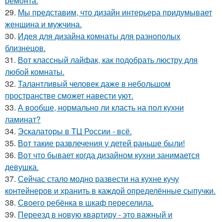
ремонта.
29.
Мы представим, что дизайн интерьера придумывает
женщина и мужчина.
30.
Идея для дизайна комнаты для разнополых
близнецов.
31.
Вот классный лайфак, как подобрать люстру для
любой комнаты.
32.
Талантливый человек даже в небольшом
пространстве сможет навести уют.
33.
А вообще, нормально ли класть на пол кухни
ламинат?
34.
Эскалаторы в ТЦ России - всё.
35.
Вот такие развлечения у детей раньше были!
36.
Вот что бывает когда дизайном кухни занимается
девушка.
37.
Сейчас стало модно развести на кухне кучу
контейнеров и хранить в каждой определённые сыпучки.
38.
Своего ребёнка в шкаф переселила.
39.
Переезд в новую квартиру - это важный и