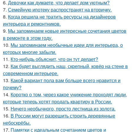
6.
Девочки как думаете, что делает дом уютным?
7.
Семейную ипотеку распространят на вторичку.
8.
Когда решила не тратить ресурсы на дизайнеров
интерьера и ремонтников.
9.
Мы запоминаем новые интересные сочетания цветов
в ремонте в этом году.
10.
Мы запоминаем необычные идеи для интерьера, о
которых многие забыли.
11.
Кто-нибудь объяснит, что он тут делает?
12.
Как будет выглядить наш, скрепный, ковёр на стене в
современном интерьере.
13.
Какой вариант пола вам больше всего нравится и
почему?
14.
Коротко о том, через какое унижение проходят люди,
которые теперь хотят продать квартиру в России.
15.
Ничего необычного, просто лестница из золота.
16.
В России могут разрешить строить деревянные
небоскрёбы.
17.
Памятки с идеальным сочетанием цветов и