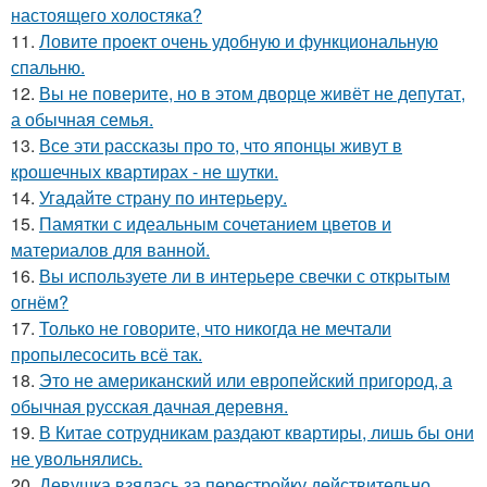
настоящего холостяка?
11.
Ловите проект очень удобную и функциональную
спальню.
12.
Вы не поверите, но в этом дворце живёт не депутат,
а обычная семья.
13.
Все эти рассказы про то, что японцы живут в
крошечных квартирах - не шутки.
14.
Угадайте страну по интерьеру.
15.
Памятки с идеальным сочетанием цветов и
материалов для ванной.
16.
Вы используете ли в интерьере свечки с открытым
огнём?
17.
Только не говорите, что никогда не мечтали
пропылесосить всё так.
18.
Это не американский или европейский пригород, а
обычная русская дачная деревня.
19.
В Китае сотрудникам раздают квартиры, лишь бы они
не увольнялись.
20.
Девушка взялась за перестройку действительно