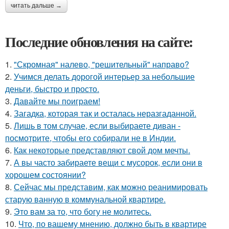
читать дальше →
Последние обновления на сайте:
1.
"Скромная" налево, "решительный" направо?
2.
Учимся делать дорогой интерьер за небольшие
деньги, быстро и просто.
3.
Давайте мы поиграем!
4.
Загадка, которая так и осталась неразгаданной.
5.
Лишь в том случае, если выбираете диван -
посмотрите, чтобы его собирали не в Индии.
6.
Как некоторые представляют свой дом мечты.
7.
А вы часто забираете вещи с мусорок, если они в
хорошем состоянии?
8.
Сейчас мы представим, как можно реанимировать
старую ванную в коммунальной квартире.
9.
Это вам за то, что богу не молитесь.
10.
Что, по вашему мнению, должно быть в квартире