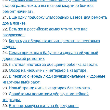
старой развалюхи, а вы в своей квартире боитесь
ремонт начинать.
21.
Ещё одну подборку благородных цветов для ремонта
дома ловите.
22.
Есть же в российских домах что-то, что вас
раздражает.
23.
Когда муж обещал закончить ремонт за несколько
недель.
24.
Семья приехала к бабушке и сделала ей уютный
деревенский ремонтик.
25.
Льготная ипотека за обещание ребёнка завести.
26.
Обзор на необычный интерьер в квартире.
27.
В первую очередь люди функциональные и удобные
квартиры выбирают.
28.
Новый тренд: жить в квартирах без ремонта.
29.
Давайте мы посмотрим уборку в милейшей
квартиры.
30.
Вот они, минусы жить на берегу моря.