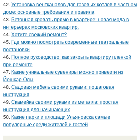
42.
Установка вентканалов для газовых котлов в частном
доме: основные требования и правила
43.
Бетонная кровать прямо в квартире: новая мода в
интерьерах московских квартир.
44.
Хотите свежий ремонт?
45.
Где можно посмотреть современные театральные
постановки
46.
Полное руководство: как закрыть квартиру пленкой
при ремонте
47.
Какие уникальные сувениры можно привезти из
Йошкар-Олы
48.
Садовая мебель своими руками: пошаговая
инструкция
49.
Скамейка своими руками из металла: простая
инструкция для начинающих
50.
Какие парки и площади Ульяновска самые
популярные среди жителей и гостей