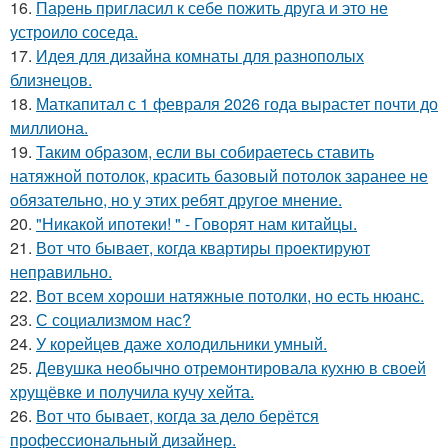
16.
Парень пригласил к себе пожить друга и это не
устроило соседа.
17.
Идея для дизайна комнаты для разнополых
близнецов.
18.
Маткапитал с 1 февраля 2026 года вырастет почти до
миллиона.
19.
Таким образом, если вы собираетесь ставить
натяжной потолок, красить базовый потолок заранее не
обязательно, но у этих ребят другое мнение.
20.
"Никакой ипотеки! " - Говорят нам китайцы.
21.
Вот что бывает, когда квартиры проектируют
неправильно.
22.
Вот всем хороши натяжные потолки, но есть нюанс.
23.
С социализмом нас?
24.
У корейцев даже холодильники умный.
25.
Девушка необычно отремонтировала кухню в своей
хрущёвке и получила кучу хейта.
26.
Вот что бывает, когда за дело берётся
профессиональный дизайнер.