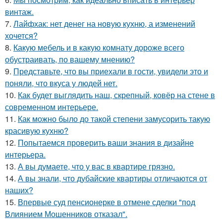
винтаж.
7.
Лайфхак: нет денег на новую кухню, а изменений
хочется?
8.
Какую мебель и в какую комнату дороже всего
обустраивать, по вашему мнению?
9.
Представьте, что вы приехали в гости, увидели это и
поняли, что вкуса у людей нет.
10.
Как будет выглядить наш, скрепный, ковёр на стене в
современном интерьере.
11.
Как можно было до такой степени замусорить такую
красивую кухню?
12.
Попытаемся проверить ваши знания в дизайне
интерьера.
13.
А вы думаете, что у вас в квартире грязно.
14.
А вы знали, что дубайские квартиры отличаются от
наших?
15.
Впервые суд пенсионерке в отмене сделки "под
Влиянием Мошенников отказал".