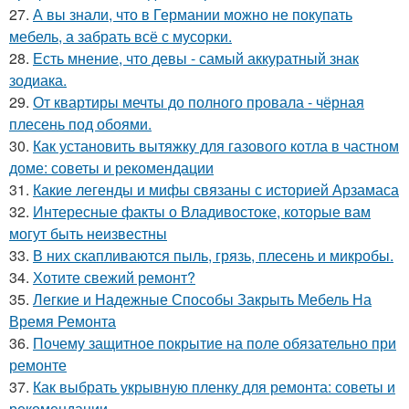
27.
А вы знали, что в Германии можно не покупать
мебель, а забрать всё с мусорки.
28.
Есть мнение, что девы - самый аккуратный знак
зодиака.
29.
От квартиры мечты до полного провала - чёрная
плесень под обоями.
30.
Как установить вытяжку для газового котла в частном
доме: советы и рекомендации
31.
Какие легенды и мифы связаны с историей Арзамаса
32.
Интересные факты о Владивостоке, которые вам
могут быть неизвестны
33.
В них скапливаются пыль, грязь, плесень и микробы.
34.
Хотите свежий ремонт?
35.
Легкие и Надежные Способы Закрыть Мебель На
Время Ремонта
36.
Почему защитное покрытие на поле обязательно при
ремонте
37.
Как выбрать укрывную пленку для ремонта: советы и
рекомендации