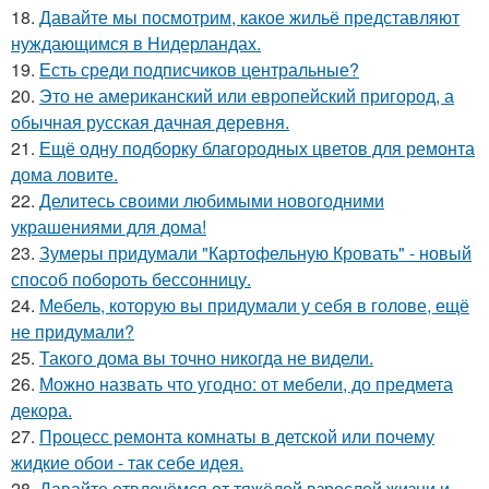
18.
Давайте мы посмотрим, какое жильё представляют
нуждающимся в Нидерландах.
19.
Есть среди подписчиков центральные?
20.
Это не американский или европейский пригород, а
обычная русская дачная деревня.
21.
Ещё одну подборку благородных цветов для ремонта
дома ловите.
22.
Делитесь своими любимыми новогодними
украшениями для дома!
23.
Зумеры придумали "Картофельную Кровать" - новый
способ побороть бессонницу.
24.
Мебель, которую вы придумали у себя в голове, ещё
не придумали?
25.
Такого дома вы точно никогда не видели.
26.
Можно назвать что угодно: от мебели, до предмета
декора.
27.
Процесс ремонта комнаты в детской или почему
жидкие обои - так себе идея.
28.
Давайте отвлечёмся от тяжёлой взрослой жизни и