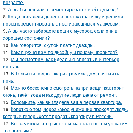
возрасте.
7.
А вы бы решились ремонтировать свой подъезд?
8.
Когда пожалели денег на цветную затирку и решили
поэксперементировать с нестирающимся маркером.
9.
А вы часто забираете вещи с мусорок, если они в
хорошем состоянии?
10.
Как говорится, скупой платит дважды.
11.
Какая кухня вам по дизайну и почему нравится?
12.
Мы посмотрим, как идеально вписать в интерьер
винтаж.
13.
В Тольятти подростки разгромили дом, снятый на
ночь.
14.
Можно бесконечно смотреть на три вещи: как горит
огонь, течёт вода и как другие люди делают ремонт.
15.
Вспомните, как выглядела ваша первая квартира.
16.
Коротко о том, через какое унижение проходят люди,
которые теперь хотят продать квартиру в России.
17.
Вы заметили, что рынок съёма стал совсем уж каким-
то сложным?