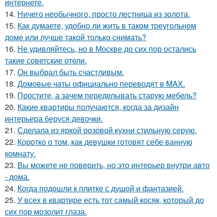
интернете.
14.
Ничего необычного, просто лестница из золота.
15.
Как думаете, удобно ли жить в таком треугольном
доме или лучше такой только снимать?
16.
Не удивляйтесь, но в Москве до сих пор остались
такие советские отели.
17.
Он выбрал быть счастливым.
18.
Домовые чаты официально переводят в MAX.
19.
Простите, а зачем переделывать старую мебель?
20.
Какие квартиры получаются, когда за дизайн
интерьера беруся девочки.
21.
Сделала из яркой розовой кухни стильную серую.
22.
Коротко о том, как девушки готовят себе ванную
комнату.
23.
Вы можете не поверить, но это интерьер внутри авто
- дома.
24.
Когда подошли к плитке с душой и фантазией.
25.
У всех в квартире есть тот самый косяк, который до
сих пор мозолит глаза.