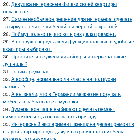
26.
Девушка интересные фишки своей квартиры
показывает.
27.
Самое необычное решение для интерьера: сделать
затирку на плитке ни белой, ни чёрной, а красной.
28.
Поймут только те, кто хоть раз делал ремонт.
29.
В первую очередь люди функциональные и удобные
квартиры выбирают.
30.
Простите, а неужели дизайнеры интерьера такие
душнилы?
31.
Гении среди нас.
32.
А вообще, нормально ли класть на пол кухни
ламинат?
33.
А вы знали, что в Германии можно не покупать
мебель, а забрать всё с мусорки.
34.
Зумеры всё чаще выбирают сделать ремонт
самостоятельно, а не вызывать бригаду.
35.
Интересный эксперимент: женщина делает ремонт в
старой квартире под сдачу и сохраняет всю мебель,
которая там находится.