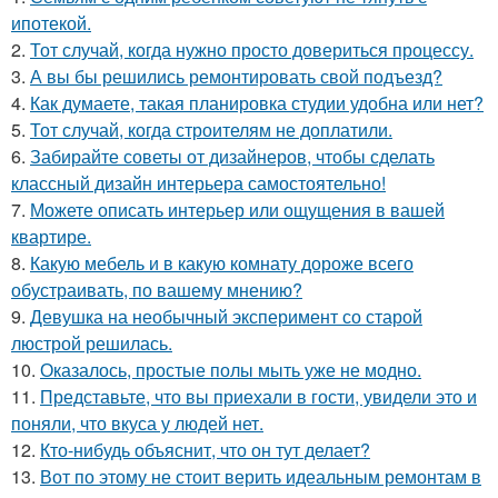
ипотекой.
2.
Тот случай, когда нужно просто довериться процессу.
3.
А вы бы решились ремонтировать свой подъезд?
4.
Как думаете, такая планировка студии удобна или нет?
5.
Тот случай, когда строителям не доплатили.
6.
Забирайте советы от дизайнеров, чтобы сделать
классный дизайн интерьера самостоятельно!
7.
Можете описать интерьер или ощущения в вашей
квартире.
8.
Какую мебель и в какую комнату дороже всего
обустраивать, по вашему мнению?
9.
Девушка на необычный эксперимент со старой
люстрой решилась.
10.
Оказалось, простые полы мыть уже не модно.
11.
Представьте, что вы приехали в гости, увидели это и
поняли, что вкуса у людей нет.
12.
Кто-нибудь объяснит, что он тут делает?
13.
Вот по этому не стоит верить идеальным ремонтам в