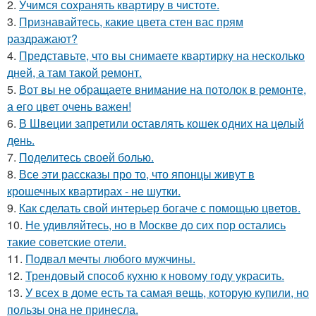
2.
Учимся сохранять квартиру в чистоте.
3.
Признавайтесь, какие цвета стен вас прям
раздражают?
4.
Представьте, что вы снимаете квартирку на несколько
дней, а там такой ремонт.
5.
Вот вы не обращаете внимание на потолок в ремонте,
а его цвет очень важен!
6.
В Швеции запретили оставлять кошек одних на целый
день.
7.
Поделитесь своей болью.
8.
Все эти рассказы про то, что японцы живут в
крошечных квартирах - не шутки.
9.
Как сделать свой интерьер богаче с помощью цветов.
10.
Не удивляйтесь, но в Москве до сих пор остались
такие советские отели.
11.
Подвал мечты любого мужчины.
12.
Трендовый способ кухню к новому году украсить.
13.
У всех в доме есть та самая вещь, которую купили, но
пользы она не принесла.