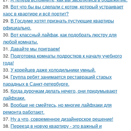
28.
Вот что бы вы сделали с котом, который устраивает
хаос в квартире и всё портит?
29.
В Госдуме хотят признать пустующие квартиры
официально.
30.
Вот классный лайфак, как подобрать люстру для
любой комнаты.
31.
Давайте мы поиграем!
32.
Подготовка комнаты подростков к началу учебного
года!
33.
У корейцев даже холодильники умный.
34.
Группа ребят занимается реставраций старых
парадных в Санкт-петербурге.
35.
Когда дурочкам делать нечего, они придумывают
лайфхаки.
36.
Вообще не смейтесь, но многие лайфхаки для
ремонта работают.
37.
Ну а что, современное дизайнерское решение!
38.
Переезд в новую квартиру - это важный и