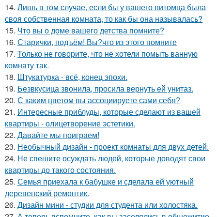
14.
Лишь в том случае, если бы у вашего питомца была
своя собственная комната, то как бы она называлась?
15.
Что вы о доме вашего детства помните?
16.
Старички, подъём! Вы?что из этого помните
17.
Только не говорите, что не хотели помыть ванную
комнату так.
18.
Штукатурка - всё, конец эпохи.
19.
Безвкусица звонила, просила вернуть ей унитаз.
20.
С каким цветом вы ассоциируете сами себя?
21.
Интересные приблуды, которые сделают из вашей
квартиры - олицетворение эстетики.
22.
Давайте мы поиграем!
23.
Необычный дизайн - проект комнаты для двух детей.
24.
Не спешите осуждать людей, которые доводят свои
квартиры до такого состояния.
25.
Семья приехала к бабушке и сделала ей уютный
деревенский ремонтик.
26.
Дизайн мини - студии для студента или холостяка.
27.
А теперь вспомните, как вы заселялись в общежитие.