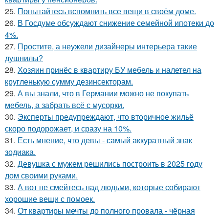
25.
Попытайтесь вспомнить все вещи в своём доме.
26.
В Госдуме обсуждают снижение семейной ипотеки до
4%.
27.
Простите, а неужели дизайнеры интерьера такие
душнилы?
28.
Хозяин принёс в квартиру БУ мебель и налетел на
кругленькую сумму дезинсекторам.
29.
А вы знали, что в Германии можно не покупать
мебель, а забрать всё с мусорки.
30.
Эксперты предупреждают, что вторичное жильё
скоро подорожает, и сразу на 10%.
31.
Есть мнение, что девы - самый аккуратный знак
зодиака.
32.
Девушка с мужем решились построить в 2025 году
дом своими руками.
33.
А вот не смейтесь над людьми, которые собирают
хорошие вещи с помоек.
34.
От квартиры мечты до полного провала - чёрная