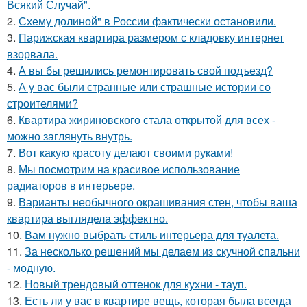
Всякий Случай".
2.
Схему долиной" в России фактически остановили.
3.
Парижская квартира размером с кладовку интернет
взорвала.
4.
А вы бы решились ремонтировать свой подъезд?
5.
А у вас были странные или страшные истории со
строителями?
6.
Квартира жириновского стала открытой для всех -
можно заглянуть внутрь.
7.
Вот какую красоту делают своими руками!
8.
Мы посмотрим на красивое использование
радиаторов в интерьере.
9.
Варианты необычного окрашивания стен, чтобы ваша
квартира выглядела эффектно.
10.
Вам нужно выбрать стиль интерьера для туалета.
11.
За несколько решений мы делаем из скучной спальни
- модную.
12.
Новый трендовый оттенок для кухни - тауп.
13.
Есть ли у вас в квартире вещь, которая была всегда