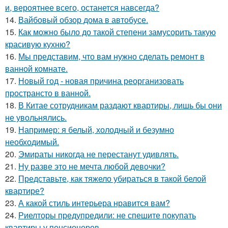
и, вероятнее всего, останется навсегда?
14.
Вайбовый обзор дома в автобусе.
15.
Как можно было до такой степени замусорить такую
красивую кухню?
16.
Мы представим, что вам нужно сделать ремонт в
ванной комнате.
17.
Новый год - новая причина реорганизовать
пространсто в ванной.
18.
В Китае сотрудникам раздают квартиры, лишь бы они
не увольнялись.
19.
Например: я белый, холодный и безумно
необходимый.
20.
Эмираты никогда не перестанут удивлять.
21.
Ну разве это не мечта любой девочки?
22.
Представьте, как тяжело убираться в такой белой
квартире?
23.
А какой стиль интерьера нравится вам?
24.
Риелторы предупредили: не спешите покупать
квартиры у пенсионеров.