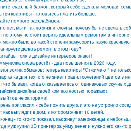
ните классный балкон, который себе сделала молодая семь
ь три квартиры - готовьтесь платить больше.
айте немного расслабимся.
что нет, мы и так по жизни клоуны, почему бы не сделать 
т по этому не стоит верить идеальным ремонтам в интернет
к можно было до такой степени замусорить такую красивую
анируете делать ремонт в этом году?
китайцы толк в дизайне интерьеров знают!
ммуналка снова растёт - два повышения в 2026 году.
вая волна обманов: теперь квартиры "Отжимают" не тольк
аргалка для тех, кто не знает правил сочетаний цветов в ин
т что бывает, когда отказываетесь от одинаковых скучных 
тайские дизайны своей компактностью поражают.
вый год не за горами!
рень пригласил к себе пожить друга и это не устроило сосе
т как выглядит в дом, в котором живет 16 детей.
конец - то кто-то показал, как живут американцы в небольш
гда муж купил 3D принтер за уйму денег и нужно его как-то