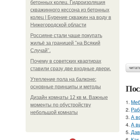
бетонных колец. Гидроизоляция
скважинного кессона из бетонных
колец | Бурение скважин на воду в
Нижегородской области
Россияне стали чаще покупать
жильё за границей "на Всякий
Случай".
Почему в советских квартирах
читат
ставили сразу две входные двери.
Утепление пола на балконе:
Пос
основные принципы и методы
Дизайн комнаты 12 кв м. Важные
1.
Меб
моменты по обустройству
2.
Раб
небольшой комнаты
3.
А в
4.
А в
5.
Дав
6.
Как