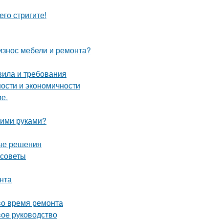
его стригите!
 износ мебели и ремонта?
вила и требования
ности и экономичности
ие.
оими руками?
ные решения
 советы
нта
во время ремонта
вое руководство