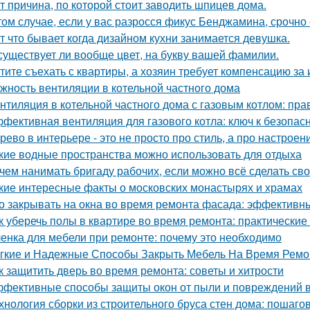
т причина, по которой стоит заводить шпицев дома.
том случае, если у вас разросся фикус Бенджамина, срочно 
т что бывает когда дизайном кухни занимается девушка.
существует ли вообще цвет, на букву вашей фамилии.
тите съехать с квартиры, а хозяин требует компенсацию за
жность вентиляции в котельной частного дома
нтиляция в котельной частного дома с газовым котлом: пра
фективная вентиляция для газового котла: ключ к безопас
рево в интерьере - это не просто про стиль, а про настроен
кие водные пространства можно использовать для отдыха
чем нанимать бригаду рабочих, если можно всё сделать св
кие интересные факты о московских монастырях и храмах
о закрывать на окна во время ремонта фасада: эффектив
к уберечь полы в квартире во время ремонта: практические
енка для мебели при ремонте: почему это необходимо
гкие и Надежные Способы Закрыть Мебель На Время Ремо
к защитить дверь во время ремонта: советы и хитрости
фективные способы защиты окон от пыли и повреждений 
хнология сборки из строительного бруса стен дома: пошаго