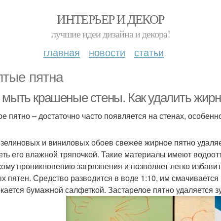
ИНТЕРЬЕР И ДЕКОР
лучшие идеи дизайна и декора!
главная
новости
статьи
тые пятна
 мыть крашеные стены. Как удалить жир
е пятно – достаточно часто появляется на стенах, особенн
зелиновых и виниловых обоев свежее жирное пятно удаляет
еть его влажной тряпочкой. Такие материалы имеют водоот
кому проникновению загрязнения и позволяет легко избав
х пятен. Средство разводится в воде 1:10, им смачивается 
кается бумажной салфеткой. Застарелое пятно удаляется з