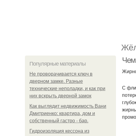
Жёл
Чем
Популярные материалы
Жирно
Не проворачивается ключ в
дверном замке. Разные
С фли
технические неполадки, и как при
потер
них вскрыть дверной замок
глубо
Как выглядит недвижимость Вани
жирны
Дмитриенко: квартира, дом и
промо
собственный гастро - бар.
Гидроизоляция кессона из