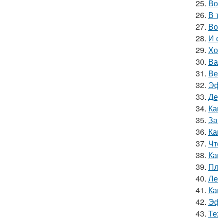
25.
Во
26.
В 
27.
Во
28.
И 
29.
Хо
30.
Ва
31.
Ве
32.
Эф
33.
Де
34.
Ка
35.
За
36.
Ка
37.
Чт
38.
Ка
39.
Пл
40.
Ле
41.
Ка
42.
Эф
43.
Те