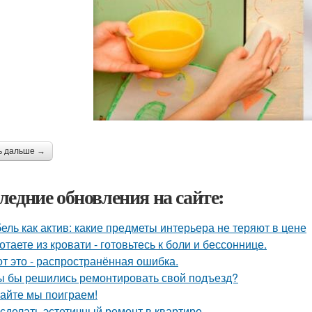
ь дальше →
ледние обновления на сайте:
ель как актив: какие предметы интерьера не теряют в цене
отаете из кровати - готовьтесь к боли и бессоннице.
от это - распространённая ошибка.
ы бы решились ремонтировать свой подъезд?
айте мы поиграем!
 сделать эстетичный ремонт в квартире.