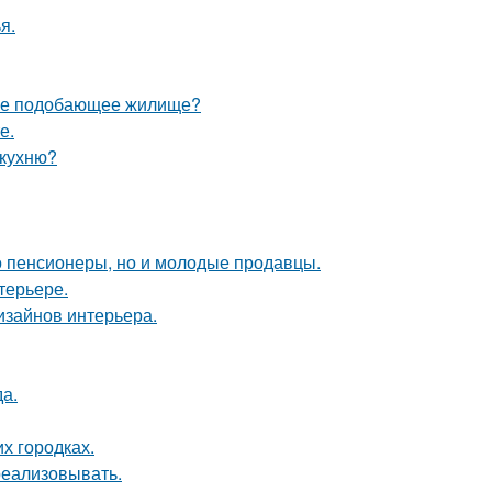
я.
себе подобающее жилище?
е.
 кухню?
о пенсионеры, но и молодые продавцы.
терьере.
дизайнов интерьера.
да.
их городках.
 реализовывать.