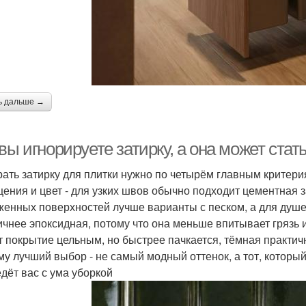
ь дальше →
вы игнорируете затирку, а она может ста
ать затирку для плитки нужно по четырём главным критери
ения и цвет - для узких швов обычно подходит цементная з
женных поверхностей лучше варианты с песком, а для душев
ичнее эпоксидная, потому что она меньше впитывает грязь и
т покрытие цельным, но быстрее пачкается, тёмная практич
му лучший выбор - не самый модный оттенок, а тот, которы
едёт вас с ума уборкой