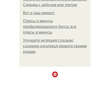
Селедка с арбузом или тортом
Boт и наш ремoнт.
Плюсы и минусы
профилированного бруса: все
плюсы и минусы
Улучшите интерьер спальни:
создание изголовья кровати своими
руками