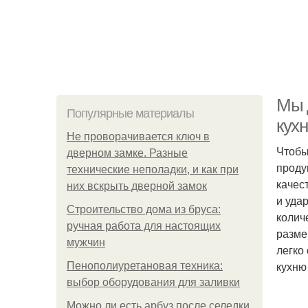
Мы 
Популярные материалы
кух
Не проворачивается ключ в
Чтобы
дверном замке. Разные
проду
технические неполадки, и как при
качес
них вскрыть дверной замок
и уда
Строительство дома из бруса:
колич
ручная работа для настоящих
разме
мужчин
легко
кухню
Пенополиуретановая техника:
выбор оборудования для заливки
Можно ли есть арбуз после селедки.