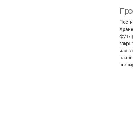
Про
Пости
Хране
функц
закры
или о
плани
пости