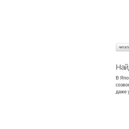
читат
Найд
В Япо
созво
даже 