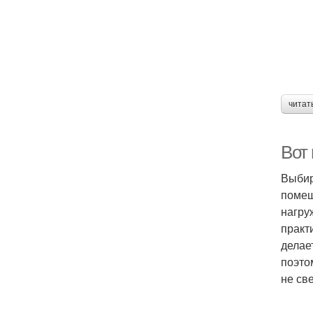
читат
Вот 
Выбир
помещ
нагру
практ
делае
поэто
не св