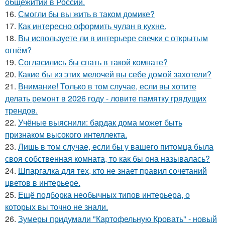
общежитий в России.
16.
Смогли бы вы жить в таком домике?
17.
Как интересно оформить чулан в кухне.
18.
Вы используете ли в интерьере свечки с открытым
огнём?
19.
Согласились бы спать в такой комнате?
20.
Какие бы из этих мелочей вы себе домой захотели?
21.
Внимание! Только в том случае, если вы хотите
делать ремонт в 2026 году - ловите памятку грядущих
трендов.
22.
Учёные выяснили: бардак дома может быть
признаком высокого интеллекта.
23.
Лишь в том случае, если бы у вашего питомца была
своя собственная комната, то как бы она называлась?
24.
Шпаргалка для тех, кто не знает правил сочетаний
цветов в интерьере.
25.
Ещё подборка необычных типов интерьера, о
которых вы точно не знали.
26.
Зумеры придумали "Картофельную Кровать" - новый