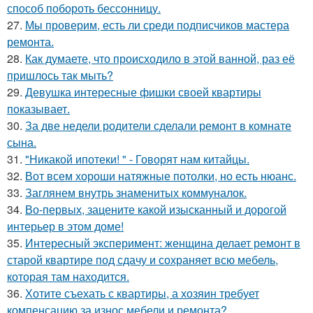
способ побороть бессонницу.
27.
Мы проверим, есть ли среди подписчиков мастера
ремонта.
28.
Как думаете, что происходило в этой ванной, раз её
пришлось так мыть?
29.
Девушка интересные фишки своей квартиры
показывает.
30.
За две недели родители сделали ремонт в комнате
сына.
31.
"Никакой ипотеки! " - Говорят нам китайцы.
32.
Вот всем хороши натяжные потолки, но есть нюанс.
33.
Заглянем внутрь знаменитых коммуналок.
34.
Во-первых, зацените какой изысканный и дорогой
интерьер в этом доме!
35.
Интересный эксперимент: женщина делает ремонт в
старой квартире под сдачу и сохраняет всю мебель,
которая там находится.
36.
Хотите съехать с квартиры, а хозяин требует
компенсацию за износ мебели и ремонта?