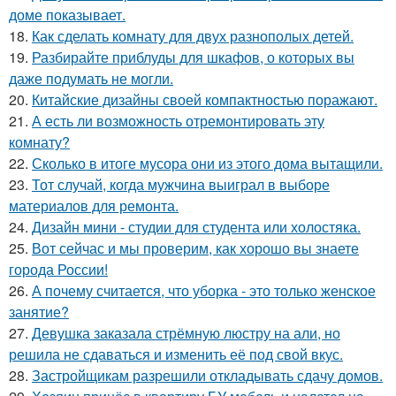
доме показывает.
18.
Как сделать комнату для двух разнополых детей.
19.
Разбирайте приблуды для шкафов, о которых вы
даже подумать не могли.
20.
Китайские дизайны своей компактностью поражают.
21.
А есть ли возможность отремонтировать эту
комнату?
22.
Сколько в итоге мусора они из этого дома вытащили.
23.
Тот случай, когда мужчина выиграл в выборе
материалов для ремонта.
24.
Дизайн мини - студии для студента или холостяка.
25.
Вот сейчас и мы проверим, как хорошо вы знаете
города России!
26.
А почему считается, что уборка - это только женское
занятие?
27.
Девушка заказала стрёмную люстру на али, но
решила не сдаваться и изменить её под свой вкус.
28.
Застройщикам разрешили откладывать сдачу домов.