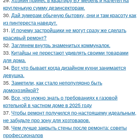
29.
Хозяин принёс в квартиру БУ мебель и налетел на
кругленькую сумму дезинсекторам.
30.
Дай зумерам обычную бытовку, они и там красоту как
из пинтереста наведут.
31.
И почему застройщики не могут сразу же сделать
красивый ремонт?
32.
Заглянем внутрь знаменитых коммуналок.
33.
Китайцы не перестают удивлять своими товарами
для дома.
34.
Вот что бывает когда дизайном кухни занимается
девушка.
35.
Заметили, как стало непопулярно быть
домохозяйкой?
36.
Все, что нужно знать о требованиях к газовой
котельной в частном доме в 2025 году
37.
Чтобы ремонт получился по-настоящему идеальным,
не забудьте про зону для хозтоваров.
38.
Чем лучше закрыть стены после ремонта: советы
профессионалов