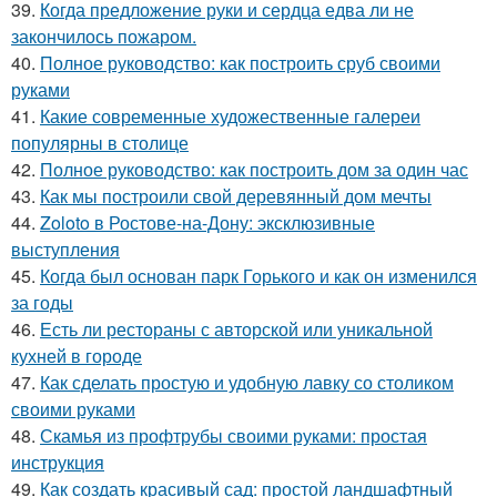
39.
Когда предложение руки и сердца едва ли не
закончилось пожаром.
40.
Полное руководство: как построить сруб своими
руками
41.
Какие современные художественные галереи
популярны в столице
42.
Полное руководство: как построить дом за один час
43.
Как мы построили свой деревянный дом мечты
44.
Zoloto в Ростове-на-Дону: эксклюзивные
выступления
45.
Когда был основан парк Горького и как он изменился
за годы
46.
Есть ли рестораны с авторской или уникальной
кухней в городе
47.
Как сделать простую и удобную лавку со столиком
своими руками
48.
Скамья из профтрубы своими руками: простая
инструкция
49.
Как создать красивый сад: простой ландшафтный