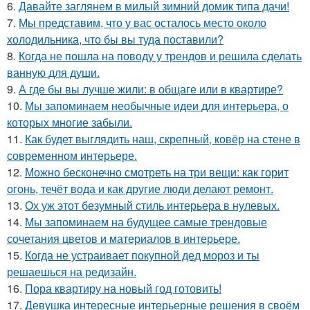
6.
Давайте заглянем в милый зимний домик типа дачи!
7.
Мы представим, что у вас осталось место около
холодильника, что бы вы туда поставили?
8.
Когда не пошла на поводу у трендов и решила сделать
ванную для души.
9.
А где бы вы лучше жили: в общаге или в квартире?
10.
Мы запоминаем необычные идеи для интерьера, о
которых многие забыли.
11.
Как будет выглядить наш, скрепный, ковёр на стене в
современном интерьере.
12.
Можно бесконечно смотреть на три вещи: как горит
огонь, течёт вода и как другие люди делают ремонт.
13.
Ох уж этот безумный стиль интерьера в нулевых.
14.
Мы запоминаем на будущее самые трендовые
сочетания цветов и материалов в интерьере.
15.
Когда не устраивает покупной дед мороз и ты
решаешься на редизайн.
16.
Пора квартиру на новый год готовить!
17.
Девушка интересные интерьерные решения в своём