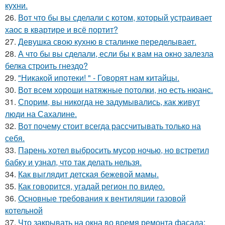
кухни.
26.
Вот что бы вы сделали с котом, который устраивает
хаос в квартире и всё портит?
27.
Девушка свою кухню в сталинке переделывает.
28.
А что бы вы сделали, если бы к вам на окно залезла
белка строить гнездо?
29.
"Никакой ипотеки! " - Говорят нам китайцы.
30.
Вот всем хороши натяжные потолки, но есть нюанс.
31.
Спорим, вы никогда не задумывались, как живут
люди на Сахалине.
32.
Вот почему стоит всегда рассчитывать только на
себя.
33.
Парень хотел выбросить мусор ночью, но встретил
бабку и узнал, что так делать нельзя.
34.
Как выглядит детская бежевой мамы.
35.
Как говорится, угадай регион по видео.
36.
Основные требования к вентиляции газовой
котельной
37.
Что закрывать на окна во время ремонта фасада: