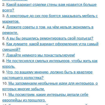
2.
Какой вариант отделки стены вам нравится больше
всего?
3.
А некоторые до сих пор боятся заказывать мебель с
маркетов.
4.
Держите советы о том, на чём нельзя экономить в
ремонте.
5.
А вы бы решились ремонтировать свой подъезд?
6.
Как думаете, какой вариант оформления угла самый
смешной?
7.
Давайте немного мы понастальгируем!
8.
Не постеснялся смелых интерьеров, чтобы жить как
король.
9.
Что, по вашему мнению, должно быть в квартире
настоящего холостяка?
10.
Мы запоминаем необычные идеи для интерьера, о
которых многие забыли.
11.
Мы посмотрим, какие интерьеры делали себе
европейцы из прошлого.