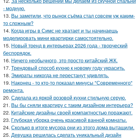
12.
За несколько решений мы делаем из скучной спальни
- модную.
13.
Вы заметили, что рынок съёма стал совсем уж каким-
то сложным?
14.
Когда игры в Симс не хватает и ты начинаешь
моделировать мини квартирки самостоятельно.
15.
Новый тренд в интерьерах 2026 года - творческий
беспорядок.
16.
Ничего необычного, это просто китайский ЖК.
17.
Трендовый способ кухню к новому году украсить.
18.
Эмираты никогда не перестанут удивлять.
19.
Наконец - то кто-то показал минусы "Современного"
ремонта.
20.
Сделала из яркой розовой кухни стильную серую.
21.
Вы бы сняли квартиру с таким дизайном интерьера?
22.
Китайские дизайны своей компактностью поражают.
23.
Глубокая уборка очень красивой ванной комнаты.
24.
Сколько в итоге мусора они из этого дома вытащили.
25.
Девушка решилась сделать уникальный дизайн