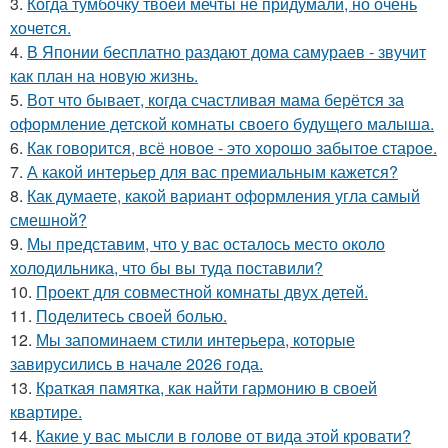
3.
Когда тумбочку твоей мечты не придумали, но очень
хочется.
4.
В Японии бесплатно раздают дома самураев - звучит
как план на новую жизнь.
5.
Вот что бывает, когда счастливая мама берётся за
оформление детской комнаты своего будущего малыша.
6.
Как говорится, всё новое - это хорошо забытое старое.
7.
А какой интерьер для вас премиальным кажется?
8.
Как думаете, какой вариант оформления угла самый
смешной?
9.
Мы представим, что у вас осталось место около
холодильника, что бы вы туда поставили?
10.
Проект для совместной комнаты двух детей.
11.
Поделитесь своей болью.
12.
Мы запоминаем стили интерьера, которые
завирусились в начале 2026 года.
13.
Краткая памятка, как найти гармонию в своей
квартире.
14.
Какие у вас мысли в голове от вида этой кровати?