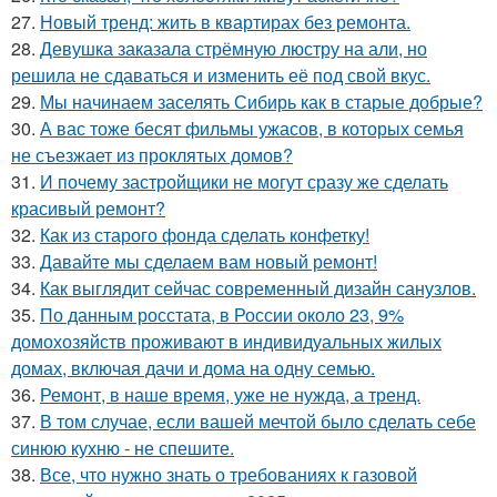
27.
Новый тренд: жить в квартирах без ремонта.
28.
Девушка заказала стрёмную люстру на али, но
решила не сдаваться и изменить её под свой вкус.
29.
Мы начинаем заселять Сибирь как в старые добрые?
30.
А вас тоже бесят фильмы ужасов, в которых семья
не съезжает из проклятых домов?
31.
И почему застройщики не могут сразу же сделать
красивый ремонт?
32.
Как из старого фонда сделать конфетку!
33.
Давайте мы сделаем вам новый ремонт!
34.
Как выглядит сейчас современный дизайн санузлов.
35.
По данным росстата, в России около 23, 9%
домохозяйств проживают в индивидуальных жилых
домах, включая дачи и дома на одну семью.
36.
Ремонт, в наше время, уже не нужда, а тренд.
37.
В том случае, если вашей мечтой было сделать себе
синюю кухню - не спешите.
38.
Все, что нужно знать о требованиях к газовой