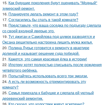
15.
Как будущие поколения будут оценивать "Модный"
зумерский ремонт.
16.
Планируете делать ремонт в этом году?
17.
Согласились бы спать в такой комнате?
18.
Представьте, что ваша соседка по подъезду сделала
со своей входной дверью это.
19.
Тут джиган и Самойлова под шумок разводятся и
Оксана решительно настроена лишить мужа жилья.
20.
Полина Лурье готовится к ремонту в квартире
долиной и называет решение суда победой.
21.
Кажется, это самая красивая ёлка в истории!
22.
Ипотеку хотят полностью списывать после рождения
четвёртого ребёнка.
23.
Попытайтесь использовать всего три эмодзи.
24.
А есть ли возможность отремонтировать эту
комнату?
25.
Семья приехала к бабушке и сделала ей уютный
деревенский ремонтик.
26.
Кто сказал, что холостяки живут аскетично?