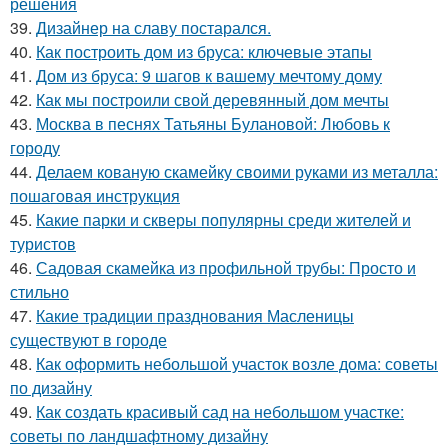
решения
39.
Дизайнер на славу постарался.
40.
Как построить дом из бруса: ключевые этапы
41.
Дом из бруса: 9 шагов к вашему мечтому дому
42.
Как мы построили свой деревянный дом мечты
43.
Москва в песнях Татьяны Булановой: Любовь к
городу
44.
Делаем кованую скамейку своими руками из металла:
пошаговая инструкция
45.
Какие парки и скверы популярны среди жителей и
туристов
46.
Садовая скамейка из профильной трубы: Просто и
стильно
47.
Какие традиции празднования Масленицы
существуют в городе
48.
Как оформить небольшой участок возле дома: советы
по дизайну
49.
Как создать красивый сад на небольшом участке:
советы по ландшафтному дизайну