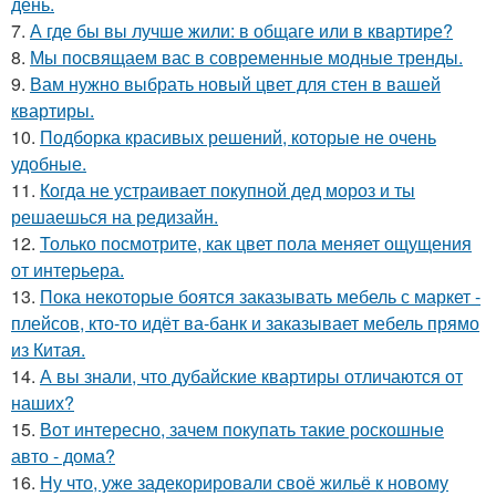
день.
7.
А где бы вы лучше жили: в общаге или в квартире?
8.
Мы посвящаем вас в современные модные тренды.
9.
Вам нужно выбрать новый цвет для стен в вашей
квартиры.
10.
Подборка красивых решений, которые не очень
удобные.
11.
Когда не устраивает покупной дед мороз и ты
решаешься на редизайн.
12.
Только посмотрите, как цвет пола меняет ощущения
от интерьера.
13.
Пока некоторые боятся заказывать мебель с маркет -
плейсов, кто-то идёт ва-банк и заказывает мебель прямо
из Китая.
14.
А вы знали, что дубайские квартиры отличаются от
наших?
15.
Вот интересно, зачем покупать такие роскошные
авто - дома?
16.
Ну что, уже задекорировали своё жильё к новому