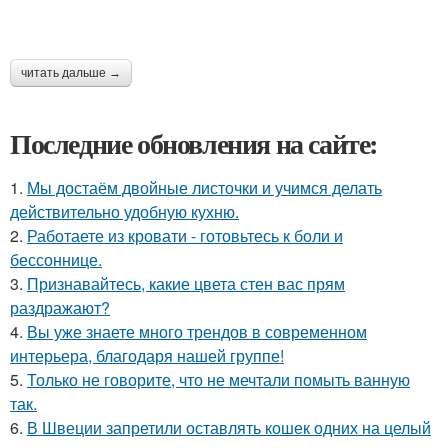
читать дальше →
Последние обновления на сайте:
1.
Мы достаём двойные листочки и учимся делать
действительно удобную кухню.
2.
Работаете из кровати - готовьтесь к боли и
бессоннице.
3.
Признавайтесь, какие цвета стен вас прям
раздражают?
4.
Вы уже знаете много трендов в современном
интерьера, благодаря нашей группе!
5.
Только не говорите, что не мечтали помыть ванную
так.
6.
В Швеции запретили оставлять кошек одних на целый