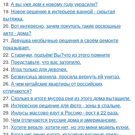
18.
А вы уже дом к новому году украсили?
19.
Новое решение в интерьере ванной - скрытая
вытяжка.
20.
Вот интересно, зачем покупать такие роскошные
авто - дома?
21.
Девушка необычные решения в своём ремонте
показывает.
22.
Старички, подъём! Вы?что из этого помните
23.
Представьте, что вас затопило.
24.
Игра только для девочек.
25.
Безвкусица звонила, просила вернуть ей унитаз.
26.
А чем китайские квартиры от российских
отличаются?
27.
Сколько в итоге мусора они из этого дома вытащили.
28.
Интересное решение для фото - зоны в спальне.
29.
Индусы массово едут в Россию - рост в 22 раза.
30.
Чем отличаются русские дома и американские.
31.
Хотите верьте, хотите нет, но это мини модель кухни.
32.
Когда нет денег купить красивую входную дверь -