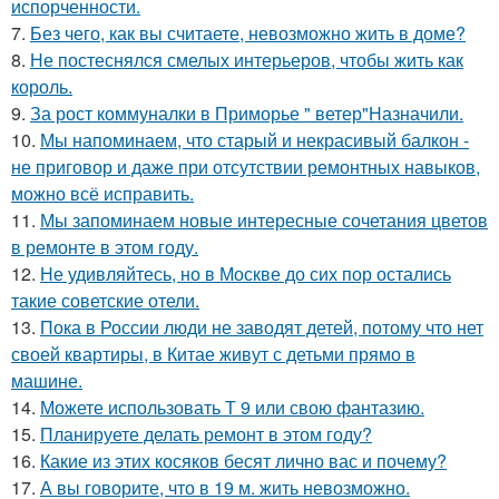
испорченности.
7.
Без чего, как вы считаете, невозможно жить в доме?
8.
Не постеснялся смелых интерьеров, чтобы жить как
король.
9.
За рост коммуналки в Приморье " ветер"Назначили.
10.
Мы напоминаем, что старый и некрасивый балкон -
не приговор и даже при отсутствии ремонтных навыков,
можно всё исправить.
11.
Мы запоминаем новые интересные сочетания цветов
в ремонте в этом году.
12.
Не удивляйтесь, но в Москве до сих пор остались
такие советские отели.
13.
Пока в России люди не заводят детей, потому что нет
своей квартиры, в Китае живут с детьми прямо в
машине.
14.
Можете использовать Т 9 или свою фантазию.
15.
Планируете делать ремонт в этом году?
16.
Какие из этих косяков бесят лично вас и почему?
17.
А вы говорите, что в 19 м. жить невозможно.