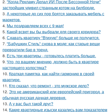
2.
"Когда Рекламу Делал ИИ После Бессонной Ночи"
застройщик удивил странным котом на билборде.
3.
А некоторые до сих пор боятся заказывать мебель с
маркетов.
4.
Мы поздравляем всех с 9 мая!
5.
Какой всвет вы бы выбрали для своего коридора?
6.
Сдавать квартиру "Втихую" больше не получится.
7.
"Бабушкин Стиль" снова в моде: как старые вещи
превратили бар в тренд.
8.
Есть три квартиры - готовьтесь платить больше.
9.
Что, по вашему мнению, должно быть в квартире
настоящего холостяка?
10.
Краткая памятка, как найти гармонию в своей
квартире.
11.
Кто сказал, что ремонт - это мужское дело?
12.
Это не американский или европейский пригород, а
обычная русская дачная деревня.
13.
А у вас был такой друг?
14.
Какие квартирные изыски казались вам показателем