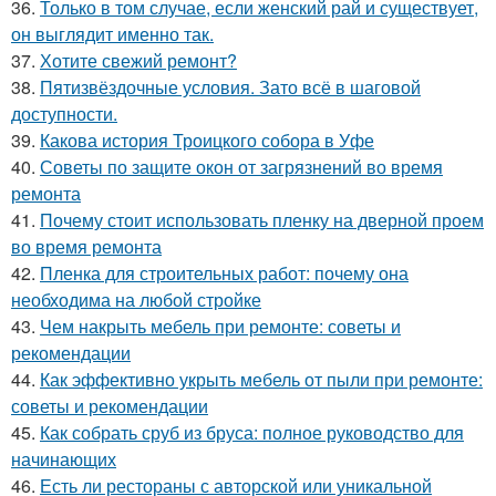
36.
Только в том случае, если женский рай и существует,
он выглядит именно так.
37.
Хотите свежий ремонт?
38.
Пятизвёздочные условия. Зато всё в шаговой
доступности.
39.
Какова история Троицкого собора в Уфе
40.
Советы по защите окон от загрязнений во время
ремонта
41.
Почему стоит использовать пленку на дверной проем
во время ремонта
42.
Пленка для строительных работ: почему она
необходима на любой стройке
43.
Чем накрыть мебель при ремонте: советы и
рекомендации
44.
Как эффективно укрыть мебель от пыли при ремонте:
советы и рекомендации
45.
Как собрать сруб из бруса: полное руководство для
начинающих
46.
Есть ли рестораны с авторской или уникальной